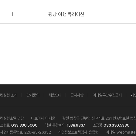
1
평창 여행 큐레이션
켄싱턴 소개
단체문의
채용안내
공지사항
이메일무단수집금지
개
켄싱턴호텔 평창
대표이사
이지운
강원 평창군 진부면 진고개로 231 켄싱턴호텔 평
프런트
033.330.5000
객실 통합예약
1588.9337
소금강
033.330.5330
사업자등록번호
226-85-26332
개인정보보호책임자
윤종현
이메일
webmaster