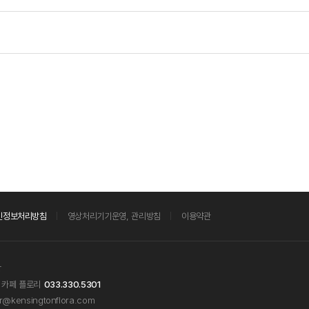
인정보처리방침
영상처리기기운영, 관리방침
이용약관
창
카페 플로리
033.330.5301
@kensingtonflora.com