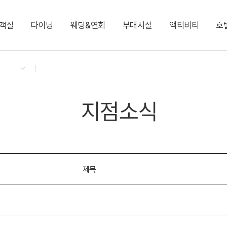
객실
다이닝
웨딩&연회
부대시설
액티비티
호
켄싱턴 리워즈
켄싱턴 바우처
NEW
다이닝 & 이벤트
디럭스 패밀리 트윈
글램핑 빌리지 Glamping
그랜드볼룸 1·2
키즈 월드
프렌치 가든 트레인 투어
지점소식
디럭스 온돌
카페 플로리 Cafe Fle
엘리제 1·2·3
포인포 플레이 라운지
벤츠 전동카
프리미어 온돌 가든뷰
실내풀
디럭스 마이카 키즈룸
사우나
지점소식
커넥팅 패밀리 트윈(최대 8인)
커넥팅 패밀리 온돌(최
켄싱턴 뮤지엄
비즈니스 센터
로열 스위트
그랜드 스위트(최대 9
제목