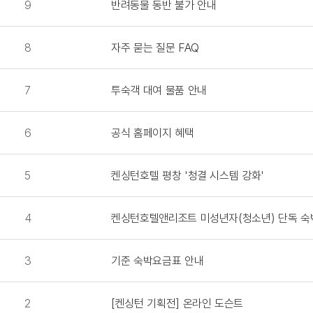
9
반려동물 동반 불가 안내
8
자주 묻는 질문 FAQ
7
투숙객 대여 물품 안내
6
공식 홈페이지 혜택
5
켄싱턴호텔 평창 '청결 시스템 강화'
4
켄싱턴호텔앤리조트 미성년자(청소년) 단독 숙박
3
기준 숙박요금표 안내
2
[켄싱턴 기획전] 온라인 도슨트