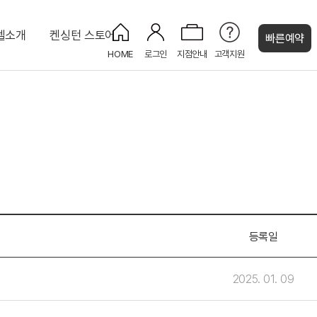
텔소개
켄싱턴 스토어
빠른예약
HOME
로그인
지점안내
고객지원
켄싱턴 캐시
uri
프리미어 더블 가든뷰
키즈카페 KIDS CAFE
KENNY SHOP
디럭스 포인포 키즈룸
피트니스 센터
대 8인)
주니어 스위트
코인 세탁실
인)
NEW
등록일
2025. 01. 09