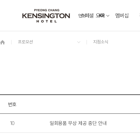
스페셜 오퍼
멤버십
언어
KR
OVERVIEW
그랜드 켄싱턴 회원권
OVERVIEW
OVERVIEW
OVERVIEW
OVERVIEW
OVERVIEW
패키지
디럭스 더블
소금강 Sogeumgang
웨딩 & 가족연
켄싱턴 프렌치 가든
동물먹이 주기 체험
프리미어 패밀리 트윈 가든뷰
[7/1~8/31 운영] 야외 수영장
오픈
커넥팅 패밀리 하이브리드
애니멀 팜
스위트 마이카 키즈룸
레전드 히어로즈 (LEGEND HEROES)
오픈
번호
10
일회용품 무상 제공 중단 안내