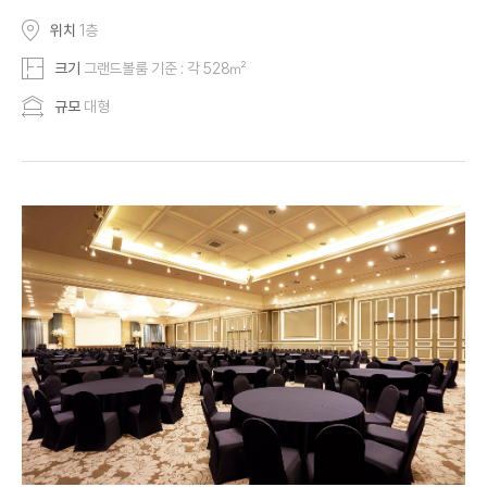
위치
1층
크기
그랜드볼룸 기준 : 각 528㎡
규모
대형