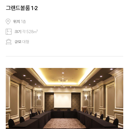
그랜드볼룸 1·2
위치
1층
크기
각 528㎡
규모
대형