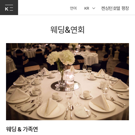
켄싱턴호텔 평창
언어
KR
웨딩&연회
웨딩 & 가족연