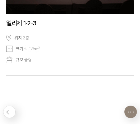
엘리제 1·2·3
위치
2층
크기
각 125㎡
규모
중형