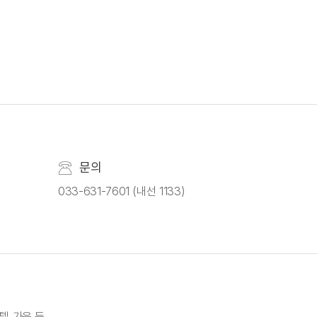
문의
033-631-7601 (내선 1133)
호텔 가운 등