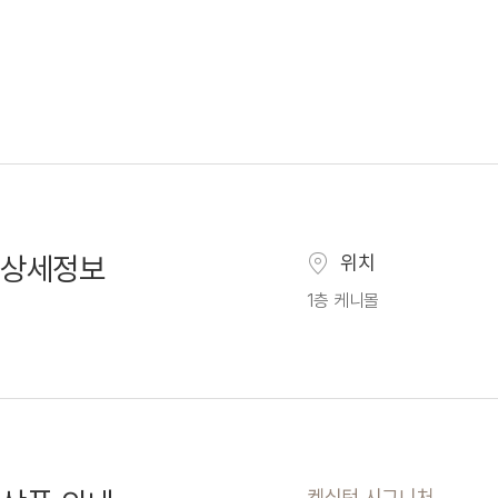
상세정보
위치
1층 케니몰
켄싱턴 시그니처