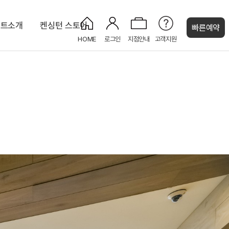
조트소개
켄싱턴 스토어
빠른예약
HOME
로그인
지점안내
고객지원
켄싱턴 캐시
 오션뷰
디럭스 마운틴
오션 바비큐
오션사우나
라이브러리
켄싱턴 스튜디오 마운틴(설악산)
코인세탁실
NEW
켄싱턴 프리미어 오션뷰
NEW
NEW