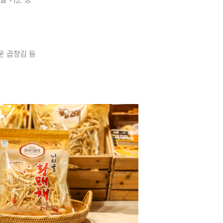
운 곱창김 등