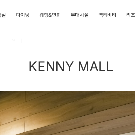
객실
다이닝
웨딩&연회
부대시설
액티비티
리
켄싱턴 리워즈
켄싱턴 바우처
NEW
다이닝 & 이벤트
스튜디오 오션뷰
애슐리 퀸즈
코코몽 키즈월드
나만의 오르골 만들기
지점소식
스튜디오 키즈 코코몽
오하스 베이커리카페
로이드
해변 산책길
프리미어 오션뷰
코코몽 가든 플레이존
로얄스위트 오션뷰
편의점
KENNY MALL
켄싱턴 디럭스 마운틴(설악산)
켄싱턴 디럭스 오션뷰
NEW
켄싱턴 노블리안 오션뷰
NEW