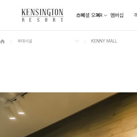
스페셜 오퍼
멤버십
언어
KR
OVERVIEW
그랜드 켄싱턴 회원권
OVERVIEW
OVERVIEW
OVERVIEW
OVERVIEW
OVERVIEW
패키지
스튜디오 마운틴
켄싱턴 조식뷔페
베이워치 연회장
KENNY MALL
비치 가이드맵
디럭스 오션뷰
해송정원
주변 관광지 TOP10
야외 샤워장
켄싱턴 스튜디오 오션뷰
NEW
켄싱턴 로얄스위트 오션뷰
NEW