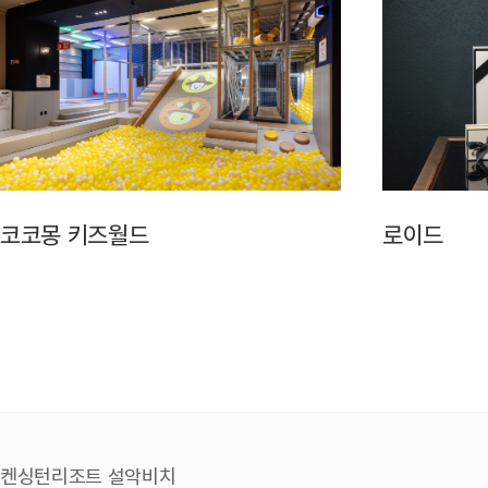
코코몽 키즈월드
로이드
켄싱턴리조트 설악비치