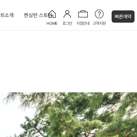
조트소개
켄싱턴 스토어
빠른예약
HOME
로그인
지점안내
고객지원
켄싱턴 캐시
 오션뷰
디럭스 마운틴
오션 바비큐
오션사우나
라이브러리
켄싱턴 스튜디오 마운틴(설악산)
코인세탁실
NEW
켄싱턴 프리미어 오션뷰
NEW
NEW