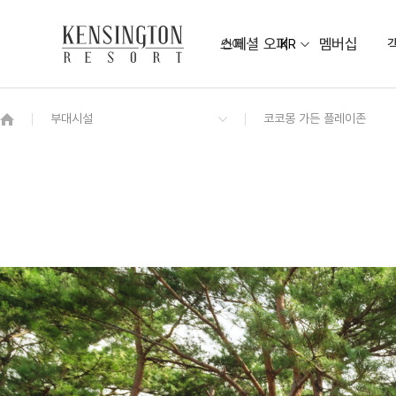
스페셜 오퍼
멤버십
언어
KR
OVERVIEW
그랜드 켄싱턴 회원권
OVERVIEW
OVERVIEW
OVERVIEW
OVERVIEW
OVERVIEW
패키지
스튜디오 마운틴
켄싱턴 조식뷔페
베이워치 연회장
KENNY MALL
비치 가이드맵
디럭스 오션뷰
해송정원
주변 관광지 TOP10
야외 샤워장
켄싱턴 스튜디오 오션뷰
NEW
켄싱턴 로얄스위트 오션뷰
NEW