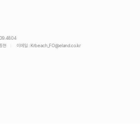
09.4804
윤종현
이메일 :
Krbeach_FO@eland.co.kr