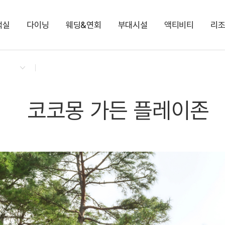
객실
다이닝
웨딩&연회
부대시설
액티비티
리
켄싱턴 리워즈
켄싱턴 바우처
NEW
다이닝 & 이벤트
스튜디오 오션뷰
애슐리 퀸즈
코코몽 키즈월드
나만의 오르골 만들기
지점소식
스튜디오 키즈 코코몽
오하스 베이커리카페
로이드
해변 산책길
프리미어 오션뷰
코코몽 가든 플레이존
로얄스위트 오션뷰
편의점
코코몽 가든 플레이존
켄싱턴 디럭스 마운틴(설악산)
켄싱턴 디럭스 오션뷰
NEW
켄싱턴 노블리안 오션뷰
NEW