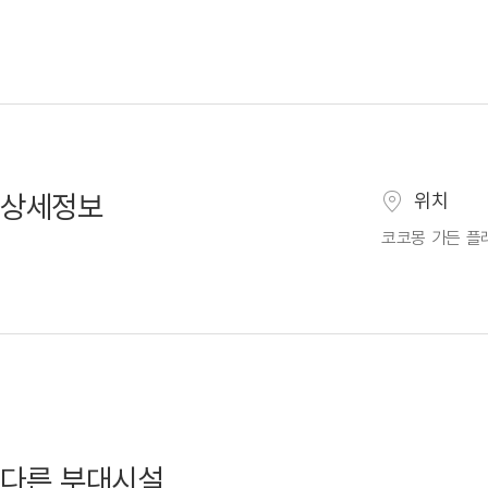
상세정보
위치
코코몽 가든 플
다른 부대시설