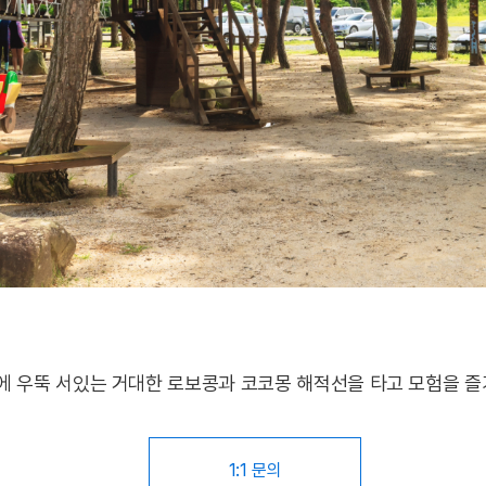
에 우뚝 서있는 거대한 로보콩과 코코몽 해적선을 타고 모험을 
1:1 문의