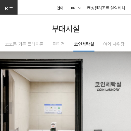
켄싱턴리조트 설악비치
언어
KR
부대시설
코코몽 가든 플레이존
편의점
코인세탁실
야외 샤워장