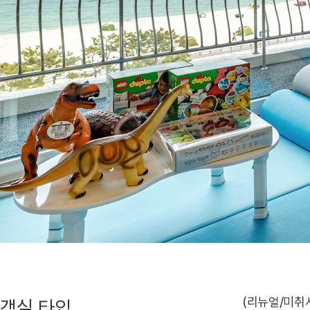
(리뉴얼/미취
객실 타입