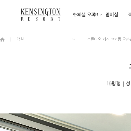
스페셜 오퍼
멤버십
언어
KR
OVERVIEW
그랜드 켄싱턴 회원권
OVERVIEW
OVERVIEW
OVERVIEW
OVERVIEW
OVERVIEW
패키지
스튜디오 마운틴
켄싱턴 조식뷔페
베이워치 연회장
KENNY MALL
비치 가이드맵
디럭스 오션뷰
해송정원
주변 관광지 TOP10
야외 샤워장
켄싱턴 스튜디오 오션뷰
NEW
켄싱턴 로얄스위트 오션뷰
NEW
16평형｜성인