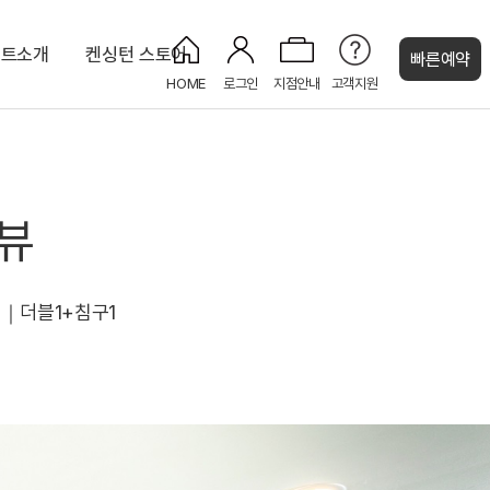
조트소개
켄싱턴 스토어
빠른예약
HOME
로그인
지점안내
고객지원
켄싱턴 캐시
 오션뷰
디럭스 마운틴
오션 바비큐
오션사우나
라이브러리
켄싱턴 스튜디오 마운틴(설악산)
코인세탁실
NEW
뷰
켄싱턴 프리미어 오션뷰
NEW
NEW
1개｜더블1+침구1