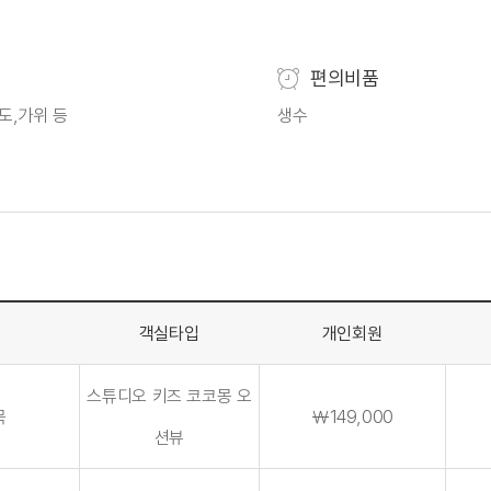
편의비품
도,가위 등
생수
분
객실타입
개인회원
스튜디오 키즈 코코몽 오
목
￦149,000
션뷰