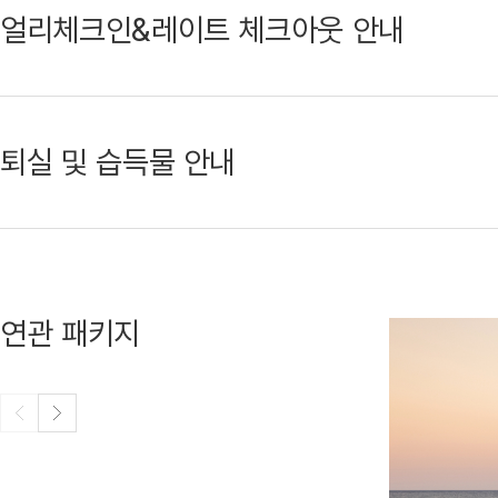
얼리체크인&레이트 체크아웃 안내
퇴실 및 습득물 안내
연관 패키지