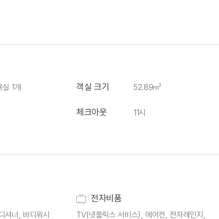
객실 크기
욕실 1개
52.89㎡
체크아웃
11시
전자비품
컨디셔너, 바디워시
TV(넷플릭스 서비스), 에어컨, 전자레인지,