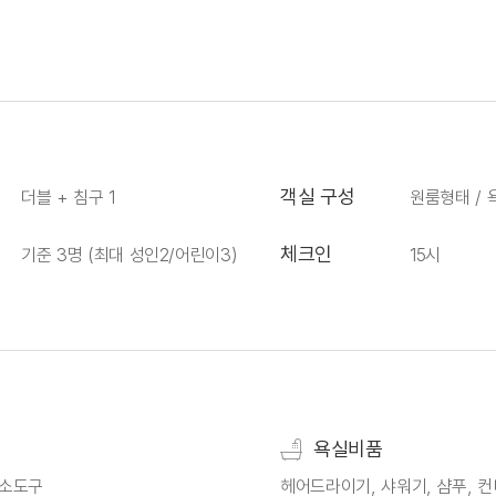
객실 구성
더블 + 침구 1
원룸형태 / 
체크인
기준 3명 (최대 성인2/어린이3)
15시
욕실비품
청소도구
헤어드라이기, 샤워기, 샴푸, 