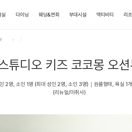
객실
다이닝
웨딩&연회
부대시설
액티비티
리
켄싱턴 리워즈
켄싱턴 바우처
NEW
다이닝 & 이벤트
스튜디오 오션뷰
애슐리 퀸즈
코코몽 키즈월드
나만의 오르골 만들기
지점소식
스튜디오 키즈 코코몽
오하스 베이커리카페
로이드
해변 산책길
프리미어 오션뷰
코코몽 가든 플레이존
로얄스위트 오션뷰
편의점
스튜디오 키즈 코코몽 오션
켄싱턴 디럭스 마운틴(설악산)
켄싱턴 디럭스 오션뷰
NEW
켄싱턴 노블리안 오션뷰
NEW
 2명, 소인 1명 (최대 성인 2명, 소인 3명)｜원룸형태, 욕실 
(리뉴얼/미취사)