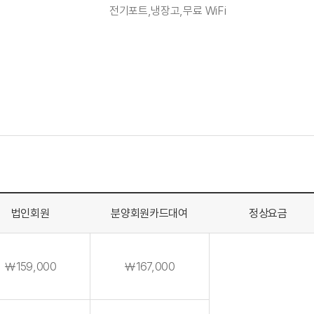
전기포트,냉장고,무료 WiFi
법인회원
분양회원카드대여
정상요금
￦159,000
￦167,000