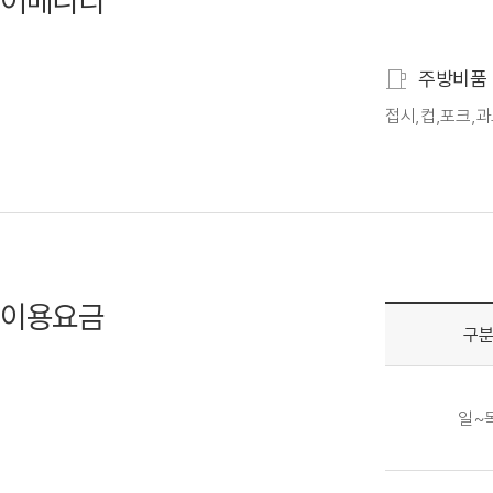
어메니티
주방비품
접시,컵,포크,과
이용요금
구
일~