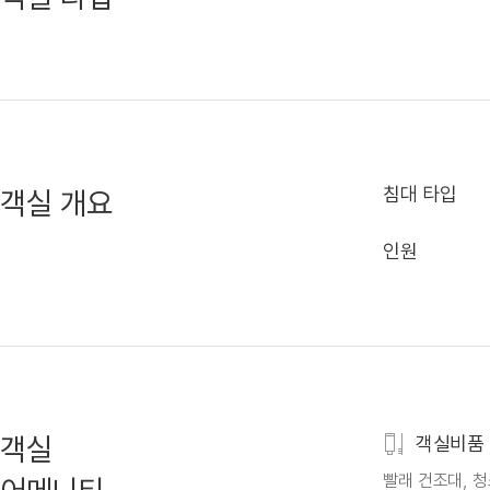
침대 타입
객실 개요
인원
객실
객실비품
빨래 건조대, 