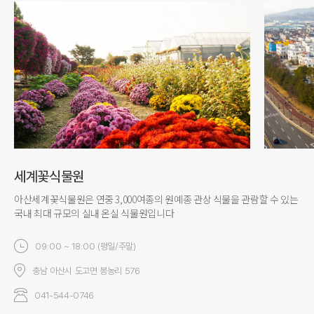
세계꽃식물원
아산세계꽃식물원은 연중 3,000여종의 원예종 관상 식물을 관람할 수 있는
국내 최대 규모의 실내 온실 식물원입니다
09:00 ~ 18:00 (평일/주말)
충남 아산시 도고면 봉농리 576
041-544-0746