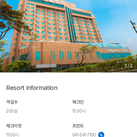
1
/
2
Resort information
객실수
체크인
200실
15:00시
체크아웃
프런트
11:00시
041-541-7100