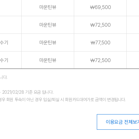
마운틴뷰
￦69,500
마운틴뷰
￦72,500
수기
마운틴뷰
￦77,500
수기
마운틴뷰
￦72,500
니다.
~ 2021/02/28 기준 요금 입니다.
우 회원 투숙이 아닌 경우 입실/퇴실 시 회원카드대여가로 금액이 변경됩니다.
이용요금 전체보