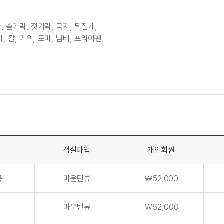
, 숟가락, 젓가락, 국자, 뒤집개,
, 칼, 가위, 도마, 냄비, 프라이팬,
객실타입
개인회원
목
마운틴뷰
￦52,000
마운틴뷰
￦62,000