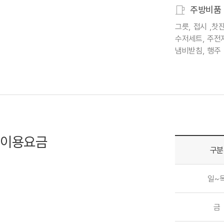
주방비품
그릇, 접시 ,찻잔
수저세트, 주전자
냄비받침, 행주
이용요금
구분
일~
금