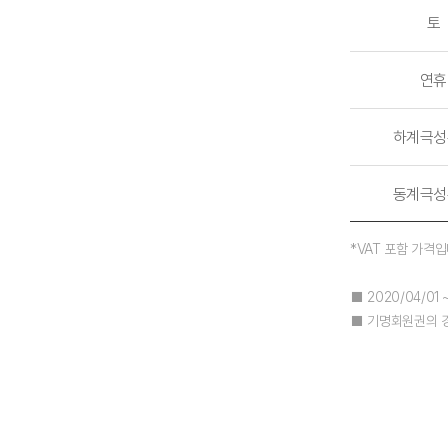
토
연휴
하계극성
동계극성
*VAT 포함 가격입
■ 2020/04/01 
■ 기명회원권의 경