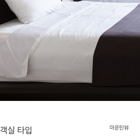
마운틴뷰
객실 타입