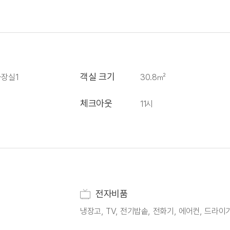
객실 크기
화장실1
30.8㎡
체크아웃
11시
전자비품
냉장고, TV, 전기밥솥, 전화기, 에어컨, 드라이