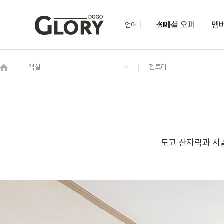
스페셜 오퍼
멤
언어
KR
OVERVIEW
그랜드 켄싱턴 회원권
OVERVIEW
OVERVIEW
OVERVIEW
OVERVIEW
OVERVIEW
패키지
타이니
한식당
글로리 볼룸
실내수영장
케니 쿠킹클래스
로얄스위트
24시간 셀프빨래방
도고 산자락과 시