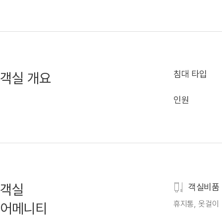
침대 타입
객실 개요
인원
객실
객실비품
휴지통, 옷걸이
어메니티