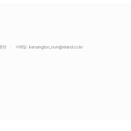
윤종현
이메일 :
kensington_rsvn@eland.co.kr