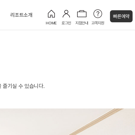
티
리조트소개
빠른예약
HOME
로그인
지점안내
고객지원
켄싱턴 캐시
스위트
편의점
 즐기실 수 있습니다.