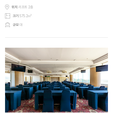
위치
리조트 2층
크기
575.2㎡
규모
대