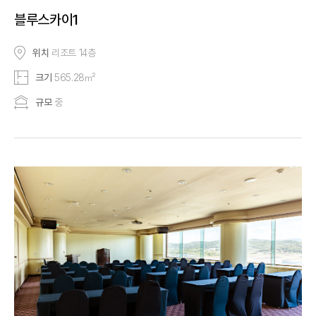
블루스카이1
위치
리조트 14층
크기
565.28㎡
규모
중