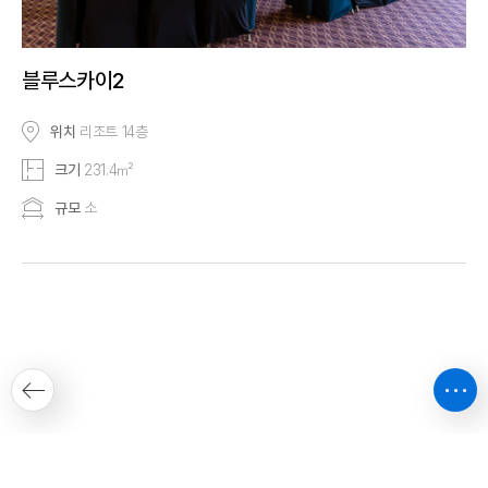
블루스카이2
위치
리조트 14층
크기
231.4㎡
규모
소