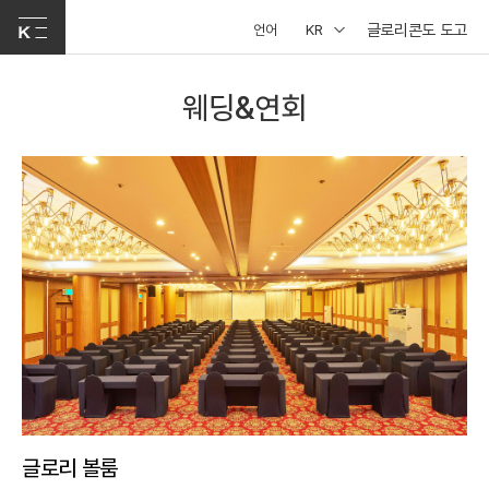
글로리콘도 도고
언어
KR
웨딩&연회
글로리 볼룸