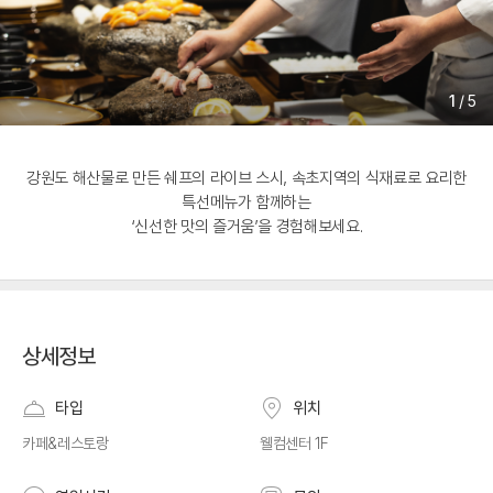
1
/
5
강원도 해산물로 만든 쉐프의 라이브 스시, 속초지역의 식재료로 요리한
특선메뉴가 함께하는
‘신선한 맛의 즐거움’을 경험해보세요.
상세정보
타입
위치
카페&레스토랑
웰컴센터 1F