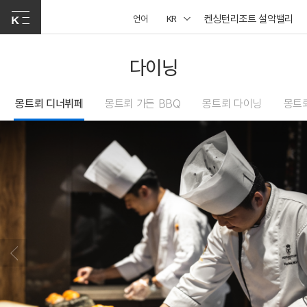
켄싱턴리조트 설악밸리
언어
KR
다이닝
몽트뢰 디너뷔페
몽트뢰 가든 BBQ
몽트뢰 다이닝
몽트