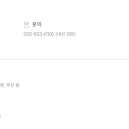
문의
033-633-0100 (내선 205)
넷, 우산 등
등