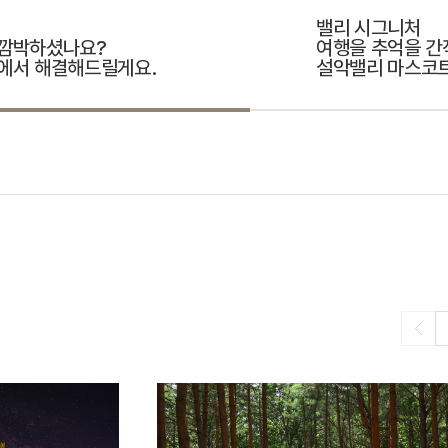
밸리 시그니처
 깜박하셨나요?
여행을 추억을 간
샵에서 해결해드릴게요.
설악밸리 마스코트