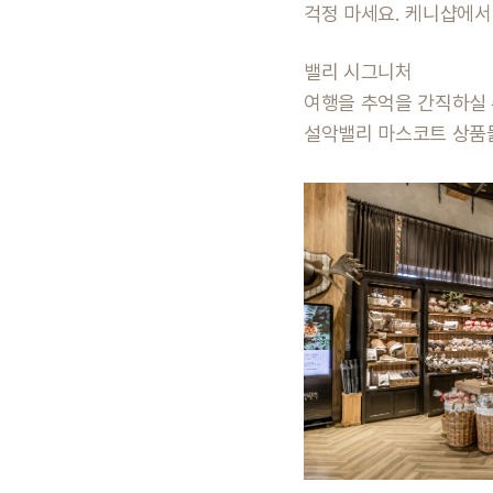
걱정 마세요. 케니샵에서
밸리 시그니처
여행을 추억을 간직하실 
설악밸리 마스코트 상품