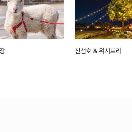
목장
신선호 & 위시트리