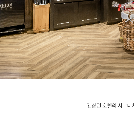
켄싱턴 호텔의 시그니처