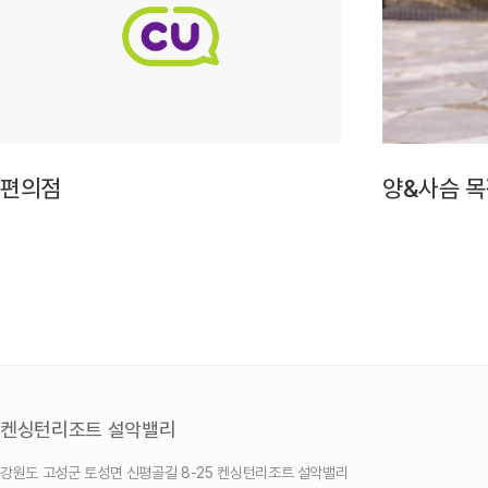
편의점
양&사슴 
켄싱턴리조트 설악밸리
강원도 고성군 토성면 신평골길 8-25 켄싱턴리조트 설악밸리