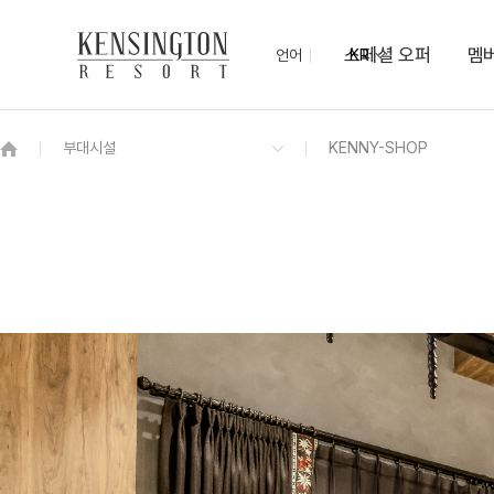
스페셜 오퍼
멤
언어
KR
OVERVIEW
그랜드 켄싱턴 회원권
OVERVIEW
OVERVIEW
OVERVIEW
OVERVIEW
OVERVIEW
패키지
프리미어 로잔
모닝뷔페
미팅룸
KENNY-SHOP
몽트뢰 숲속열차
몽트뢰 가든 BBQ
치유의 숲
우드공예체험
로얄스위트 바젤
프라이빗 펫 파크
보드게임 대여