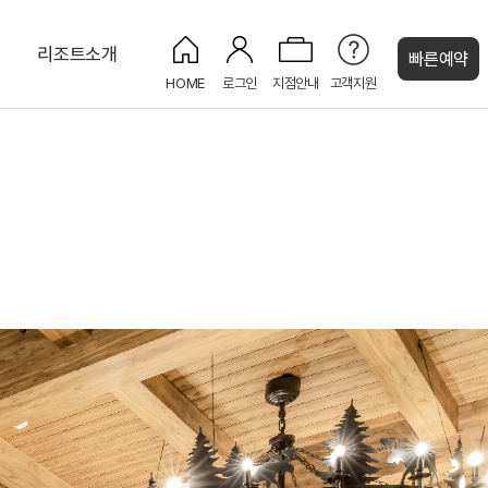
티
리조트소개
빠른예약
HOME
로그인
지점안내
고객지원
켄싱턴 캐시
로얄스위트 펫 베른
몽트뢰 디너뷔페
신선호 & 위시트리
숲속 트리하우스
NEW
PET
나
인룸다이닝 (룸서비스)
화암사 트레킹 코스
느린 우체통
NEW