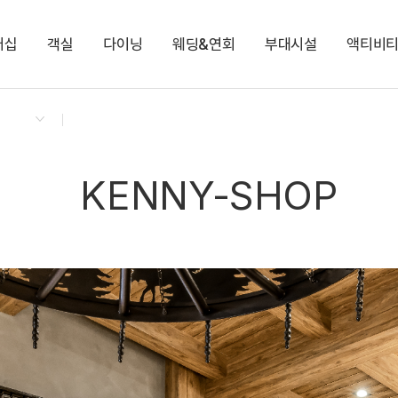
버십
객실
다이닝
웨딩&연회
부대시설
액티비
켄싱턴 리워즈
켄싱턴 바우처
NEW
다이닝 & 이벤트
로얄스위트 베른
모닝 도시락 (룸서비스)
편의점
셰프의 가든
지점소식
로얄스위트 키즈 베른
런치 단품
양&사슴 목장
키즈 풀장
몽트뢰 다이닝
힐링 해먹숲
딸기 따기 체험
몽트뢰 카페
포레스트 밸리
척산온천휴양촌 사우
노블리안 루체른
노블리안 펫 루체른
KENNY-SHOP
펫 데이케어 서비스
눈 오는 날 서비스
전기차 충전소
비 오는 날 서비스