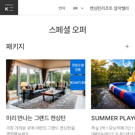
켄싱턴리조트 설악밸리
언어
KR
스페셜 오퍼
패키지
한정수량
상품
SIGNATURE
미리 만나는 그랜드 켄싱턴
SUMMER PLA
가장 가까운 곳에 마련된 그랜드 켄싱턴을
객실 1박 + 모닝뷔페 3인 
경험해보세요.
(워터슬라이드 & 4인 테이블)