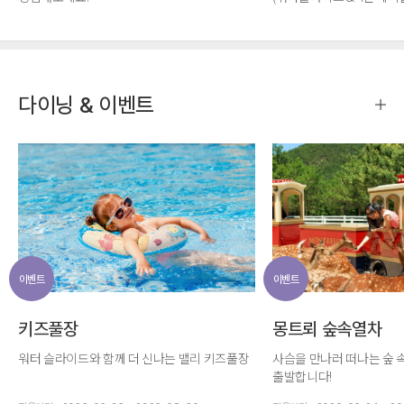
객실 1박 주중 20% 할인
[선착순]켄싱턴베어 비치
다이닝 & 이벤트
이벤트
이벤트
키즈풀장
몽트뢰 숲속열차
워터 슬라이드와 함께 더 신나는 밸리 키즈풀장
사슴을 만나러 떠나는 숲 속
출발합니다!