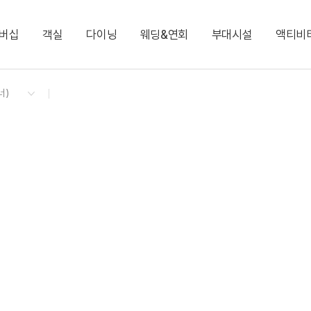
버십
객실
다이닝
웨딩&연회
부대시설
액티비
켄싱턴 리워즈
켄싱턴 바우처
NEW
다이닝 & 이벤트
스탠다드 킹(설악산 비전망)
9F 애비로드 라운지(런치/카페)
윈저홀(웨딩)
스타 뮤지엄
느린 우체통
지점소식
디럭스(저층 설악산 
2F 테라스 BBQ(디너
윈저홀
KENNY SHOP
이그제큐티브 패밀리(리뉴얼)
필링스 1F.
코리안 스위트
런드리 라운지
NEW
엘리자베스 스위트
로라 애슐리 스위트