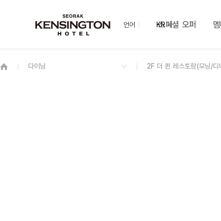
스페셜 오퍼
멤
언어
KR
OVERVIEW
그랜드 켄싱턴 회원권
OVERVIEW
OVERVIEW
OVERVIEW
OVERVIEW
OVERVIEW
패키지
스탠다드 온돌(설악산 비전망)
2F 더 퀸 레스토랑(모닝/디너)
가든 웨딩
더블데커
하이킹 장비 렌탈 서비스
NEW
이그제큐티브(리뉴얼)
북카페
가얏고
NEW
다이애나 스위트