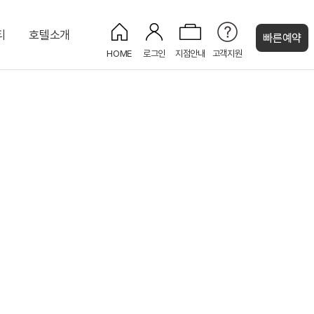
티
호텔소개
빠른예약
HOME
로그인
지점안내
고객지원
켄싱턴 캐시
전망)
/시즌)
프리미어(고층 설악산 전망)
프린세스홀
비즈니스센터
웨스턴 스위트
프레지덴셜 스위트
로열