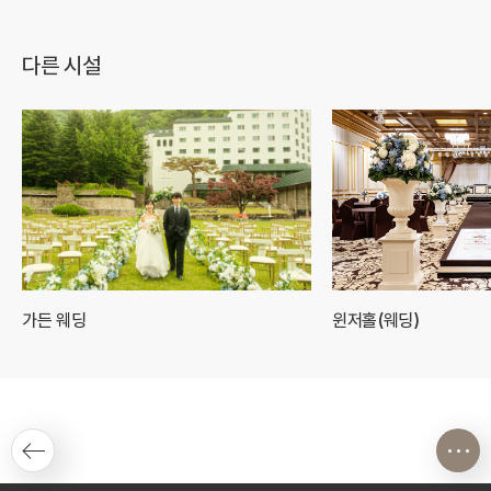
다른 시설
가든 웨딩
윈저홀(웨딩)