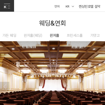
켄싱턴호텔 설악
언어
KR
웨딩&연회
가든 웨딩
윈저홀(웨딩)
윈저홀
프린세스홀
가얏고