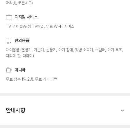
머리빗, 코튼세트)
디지털 서비스
TV, 케이블/위성 TV채널, 무료 WI-FI 서비스
편의용품
대여용품 (온풍기, 가습기, 선풍기, 아기 침대, 젖병 소독기, 스템퍼, 아기 욕조,
다리미 판, 다리미)
미니바
무료 생수 1일 2병, 무료 커피 티백
안내사항