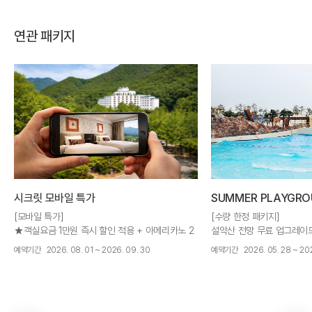
연관 패키지
시크릿 모바일 특가
SUMMER PLAYGRO
[모바일 특가]
[수량 한정 패키지]
★객실요금 1만원 즉시 할인 적용 + 아메리카노 2
설악산 전망 무료 업그레이드
잔
인 + TO-GO 치맥세트 +
예약기간
2026. 08. 01 ~ 2026. 09. 30
예약기간
2026. 05. 28 ~ 202
니처 빙수 할인 + 성수기 