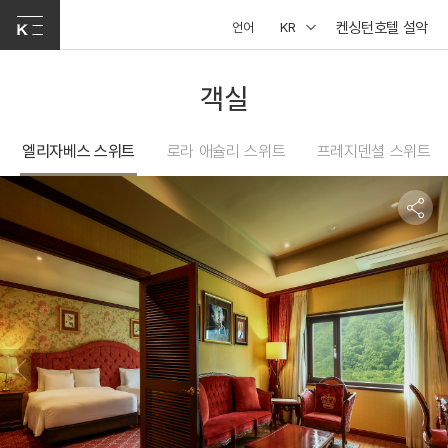
켄싱턴호텔 설악
언어
KR
객실
엘리자베스 스위트
로라 애슐리 스위트
프레지덴셜 스위트