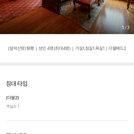
1
/
3
(설악산뷰)18평｜성인 4명(최대4명)｜거실1,침실1,욕실1｜더블베드2
침대 타입
(더블2)
객실수 1