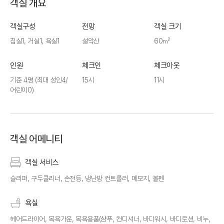
객실 개요
객실구성
전망
객실 크기
침실1, 거실1, 욕실1
설악산
60㎡
인원
체크인
체크아웃
기준 4명
(최대 성인4/
15시
11시
어린이0)
객실 어메니티
객실 서비스
슬리퍼, 구두클리너, 손전등, 냉난방 컨트롤러, 메모지, 볼펜
욕실
헤어드라이어, 목욕가운, 목욕용품(샴푸, 컨디셔너, 바디워시, 바디로션, 비누,