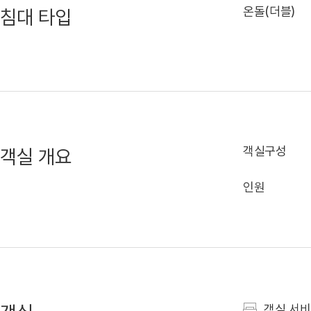
온돌(더블)
침대 타입
객실구성
객실 개요
인원
객실 서