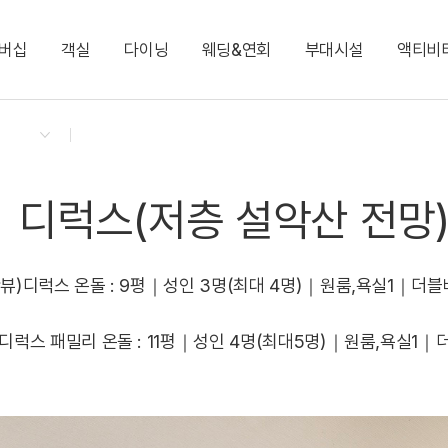
버십
객실
다이닝
웨딩&연회
부대시설
액티비
켄싱턴 리워즈
켄싱턴 바우처
NEW
다이닝 & 이벤트
스탠다드 킹(설악산 비전망)
9F 애비로드 라운지(런치/카페)
윈저홀(웨딩)
스타 뮤지엄
느린 우체통
지점소식
디럭스(저층 설악산 
2F 테라스 BBQ(디너
윈저홀
KENNY SHOP
이그제큐티브 패밀리(리뉴얼)
필링스 1F.
코리안 스위트
런드리 라운지
NEW
디럭스(저층 설악산 전망
엘리자베스 스위트
로라 애슐리 스위트
뷰)디럭스 온돌 : 9평｜성인 3명(최대 4명)｜원룸,욕실1｜더블
디럭스 패밀리 온돌 : 11평｜성인 4명(최대5명)｜원룸,욕실1｜