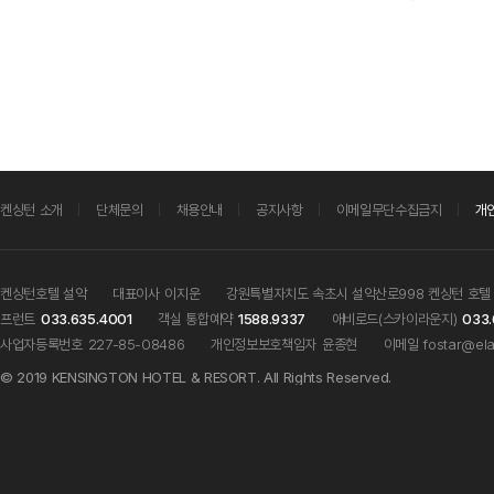
켄싱턴 소개
단체문의
채용안내
공지사항
이메일무단수집금지
개
켄싱턴호텔 설악
대표이사
이지운
강원특별자치도 속초시 설악산로998 켄싱턴 호텔
프런트
033.635.4001
객실 통합예약
1588.9337
애비로드(스카이라운지)
033.
사업자등록번호
227-85-08486
개인정보보호책임자
윤종현
이메일
fostar@ela
© 2019 KENSINGTON HOTEL & RESORT. All Rights Reserved.