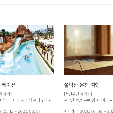
베케이션
설악산 온천 여행
권 패키지]
[척산온천 패키지]
 업그레이드 + 조식 뷔페 2인 +
설악산 전망 무료 업그레이드 +
2인 + 주중 혜택 2종
척산온천 할인권 2종(온천&가족
. 05. 12 ~ 2026. 08. 31
예약기간
2026. 07. 08 ~ 20
할인권