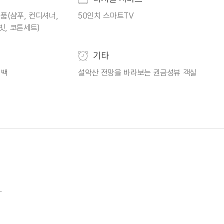
품(샴푸, 컨디셔너,
50인치 스마트TV
빗, 코튼세트)
기타
티백
설악산 전망을 바라보는 권금성뷰 객실
.