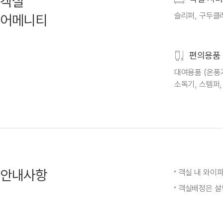
객실
슬리퍼, 구두클
어메니티
편의용품
대여용품 (온풍기
소독기, 스템퍼,
안내사항
객실 내 와이
객실배정은 설