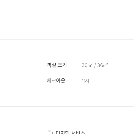
객실 크기
30㎡ / 36㎡
체크아웃
11시
디지털 서비스