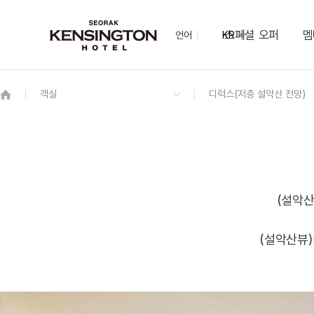
스페셜 오퍼
멤
언어
KR
OVERVIEW
그랜드 켄싱턴 회원권
OVERVIEW
OVERVIEW
OVERVIEW
OVERVIEW
OVERVIEW
패키지
스탠다드 온돌(설악산 비전망)
2F 더 퀸 레스토랑(모닝/디너)
가든 웨딩
더블데커
하이킹 장비 렌탈 서비스
NEW
이그제큐티브(리뉴얼)
북카페
가얏고
NEW
다이애나 스위트
(설악산
(설악산뷰)