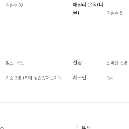
패밀리 온돌(더
객실수 10
블)
객실수 8
전망
침실, 욕실
설악산 전망
체크인
기준 3명
(최대 성인3/어린이1)
15시
비스
욕실