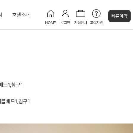
티
호텔소개
빠른예약
HOME
로그인
지점안내
고객지원
켄싱턴 캐시
전망)
/시즌)
프리미어(고층 설악산 전망)
프린세스홀
비즈니스센터
웨스턴 스위트
)
프레지덴셜 스위트
로열
베드1,침구1
더블베드1,침구1