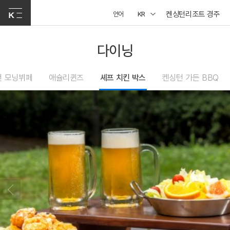
켄싱턴리조트 경주
언어
KR
다이닝
턴 모닝뷔페
애슐리퀸즈
셰프 치킨 박스
켄싱턴 가든 BBQ