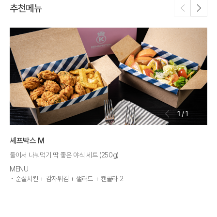
추천메뉴
1
/
1
셰프박스 M
셰
둘이서 나눠먹기 딱 좋은 야식 세트 (250g)
넷이
MENU
ME
순살치킨 + 감자튀김 + 샐러드 + 캔콜라 2