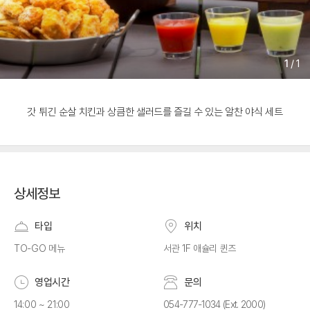
1
/
1
갓 튀긴 순살 치킨과 상큼한 샐러드를 즐길 수 있는 알찬 야식 세트
상세정보
타입
위치
TO-GO 메뉴
서관 1F 애슐리 퀸즈
영업시간
문의
14:00 ~ 21:00
054-777-1034 (Ext. 2000)