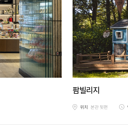
팜빌리지
위치
본관 뒷편