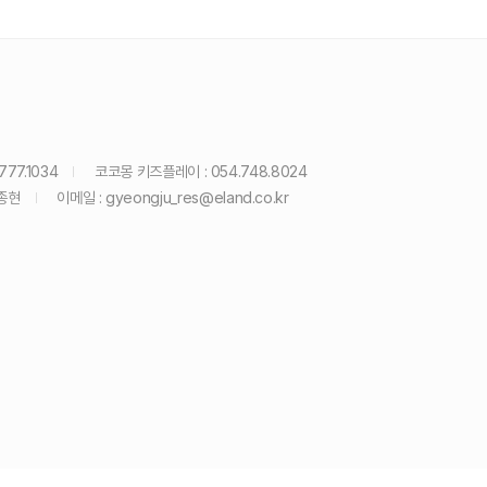
777.1034
코코몽 키즈플레이 : 054.748.8024
종현
이메일 :
gyeongju_res@eland.co.kr