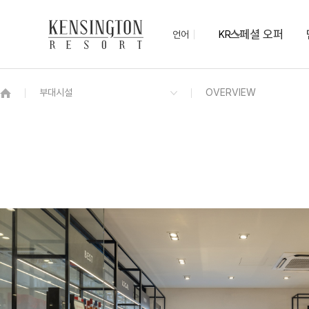
스페셜 오퍼
언어
KR
OVERVIEW
그랜드 켄싱턴 회원권
OVERVIEW
OVERVIEW
OVERVIEW
OVERVIEW
OVERVIEW
패키지
그랜드 스위트
켄싱턴 모닝뷔페
마키컨벤션ㅣ최대 1,000명
케니몰
동물 먹이주기 체험
NEW
더 센트럴ㅣ최대 100명
코인세탁실
켄싱턴 디럭스
디럭스 플러스