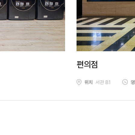
편의점
위치
서관 B1
영