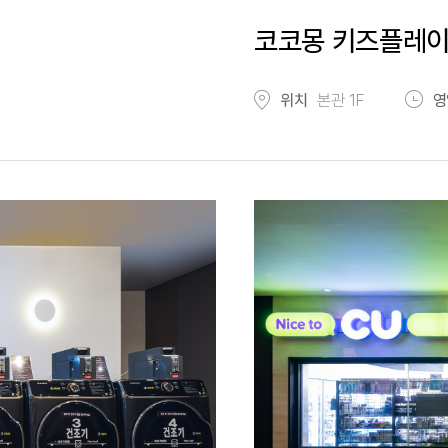
코코몽 키즈플레
위치
본관 1F
영