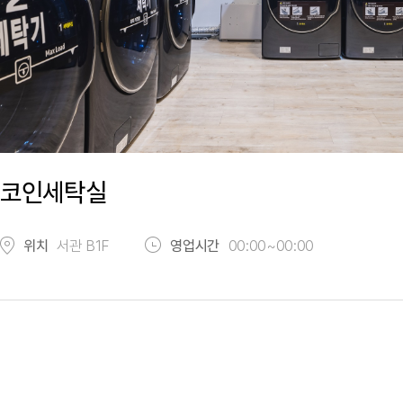
코인세탁실
위치
서관 B1F
영업시간
00:00~00:00