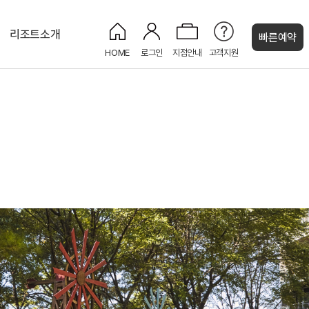
리조트소개
빠른예약
HOME
로그인
지점안내
고객지원
켄싱턴 캐시
명
켄싱턴 주니어 스위트
켄싱턴 가든 BBQ
더 로커스ㅣ최대 150명
코코몽 키즈플레이
NEW
명
소호룸ㅣ최대 12명
코코몽
주니어 스위트
스튜디오