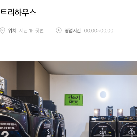
트리하우스
위치
서관 1F 뒷편
영업시간
00:00~00:00