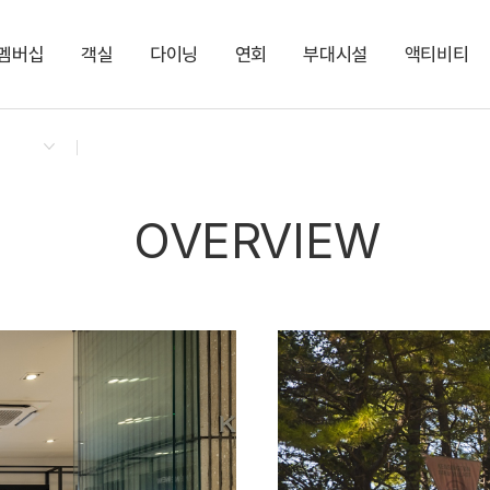
멤버십
객실
다이닝
연회
부대시설
액티비티
켄싱턴 리워즈
켄싱턴 바우처
NEW
다이닝 & 이벤트
켄싱턴 스튜디오 플러스
애슐리퀸즈
더 포럼ㅣ최대 500명
팜빌리지
키즈 클래스
지점소식
켄싱턴 디럭스 플러스
셰프 치킨 박스
더 씨어터ㅣ최대 150
트리하우스
NEW
더 코브ㅣ최대 80명
편의점
더 포인트ㅣ최대 80
켄싱턴 스튜디오
NEW
주니어 스위트 키즈 
OVERVIEW
스튜디오 플러스
디럭스