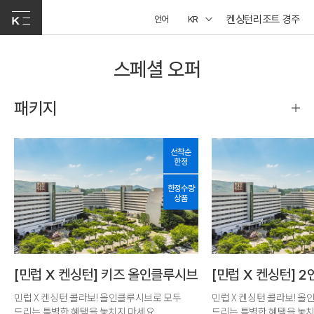
켄싱턴리조트 경주
언어
KR
스페셜 오퍼
패키지
선착순
한정
한정수량
상품
[민럽 X 켄싱턴] 키즈 올인클루시브
[민럽 X 켄싱턴] 
민럽 X 켄싱턴 콜라보! 올인클루시브로 모두
민럽 X 켄싱턴 콜라보! 
드리는 특별한 혜택을 놓치지 마세요.
드리는 특별한 혜택을 놓치