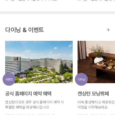
객실+뽀로로 아쿠아빌리지+모닝뷔페
객실+뽀로로 아쿠아빌리
+애슐리퀸즈+키즈플레이존+애슐리 치즈케이크
+애슐리퀸즈+키즈플레이
(430g)+토끼먹이
(430g)+토끼먹이
다이닝 & 이벤트
이벤트
다이닝
공식 홈페이지 예약 혜택
켄싱턴 모닝뷔페
켄싱턴리조트 경주 공식 홈페이지 예약 시
더욱 풍성해지고 새로워진
특별한 혜택을 제공해드립니다.
아침을 시작해보세요.