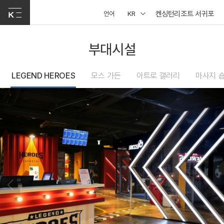
켄싱턴리조트 서귀포
언어
KR
부대시설
LEGEND HEROES
모스 가든
아트로 갤러리
마사지 