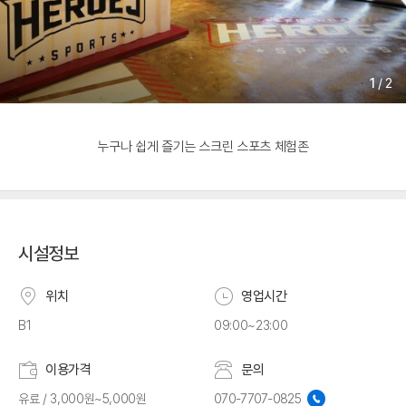
1
/
2
누구나 쉽게 즐기는 스크린 스포츠 체험존
시설정보
위치
영업시간
B1
09:00~23:00
이용가격
문의
유료 / 3,000원~5,000원
070-7707-0825