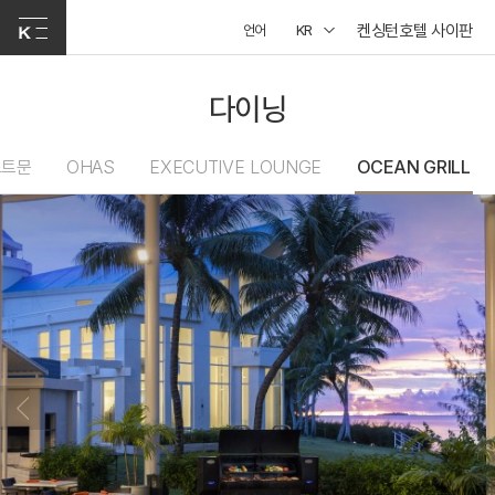
켄싱턴호텔 사이판
언어
KR
다이닝
스트문
OHAS
EXECUTIVE LOUNGE
OCEAN GRILL