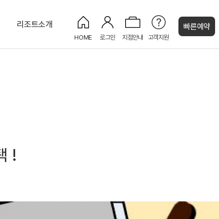
티
리조트소개
빠른예약
HOME
로그인
지점안내
고객지원
켄싱턴 캐시
마을
주니어스위트 플러스
사파이어
키즈 도서관
남이섬(나미나라공화국)
주니어 스위트
페리 크루즈
편의점
 !