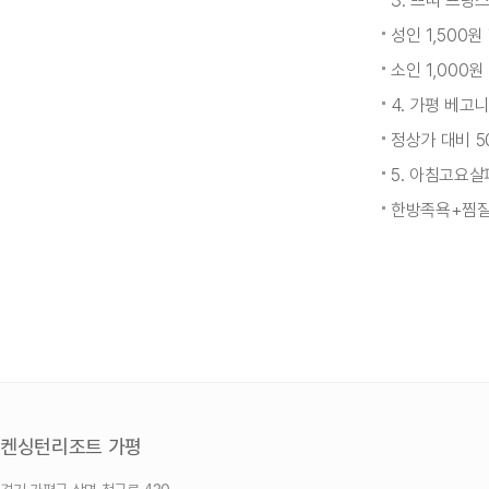
3. 쁘띠 프랑
성인 1,500원
소인 1,000원
4. 가평 베고
정상가 대비 
5. 아침고요
한방족욕+찜질 
켄싱턴리조트 가평