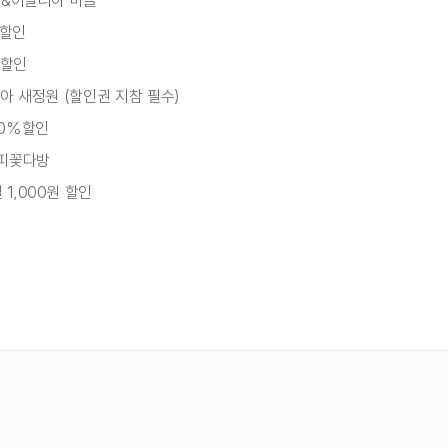
스&이탈리아 마을
 할인
 할인
니아 새정원 (할인권 지참 필수)
50%할인
살피꽃다방
1,000원 할인