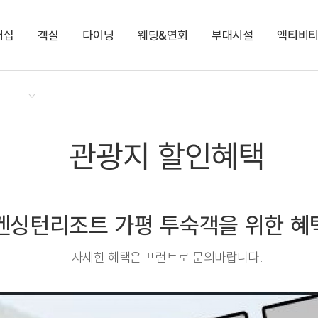
버십
객실
다이닝
웨딩&연회
부대시설
액티비
켄싱턴 리워즈
켄싱턴 바우처
NEW
다이닝 & 이벤트
켄싱턴 디럭스 (클린룸)
켄싱턴 가든 BBQ
비가림
팜 빌리지
토끼 먹이주기 체험
지점소식
프리미어 플러스
로비라운지(카페)
다이아몬드
키즈 브릭 플레이존
쁘띠프랑스&이태리
디럭스
하영홀
아침고요동물원
프리미어
가평 레일바이크
Kensington X 인생네컷
KENNY-SHOP
관광지 할인혜택
켄싱턴리조트 가평 투숙객을 위한 혜택
자세한 혜택은 프런트로 문의바랍니다.