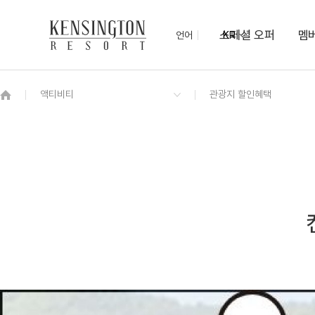
스페셜 오퍼
멤
언어
KR
OVERVIEW
그랜드 켄싱턴 회원권
OVERVIEW
OVERVIEW
OVERVIEW
OVERVIEW
OVERVIEW
패키지
디럭스 플러스
켄싱턴 조식 (한양식당)
무궁화
야외 수영장
관광지 할인혜택
7/10 ~ 8/17
켄싱턴 로열 스위트 (클린룸)
오닉스
아침고요수목원
힐링 해먹존
로열 스위트
보드게임 대여 서비스