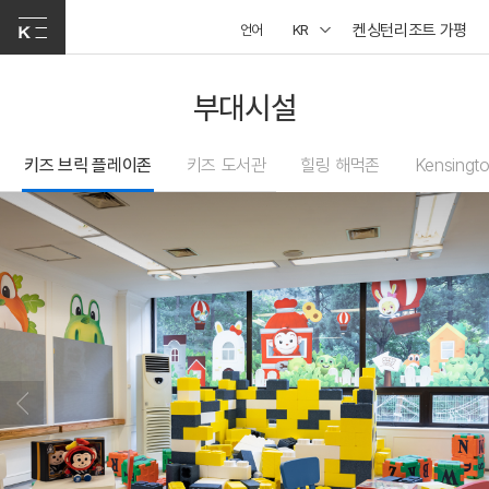
켄싱턴리조트 가평
언어
KR
부대시설
키즈 브릭 플레이존
키즈 도서관
힐링 해먹존
Kensing