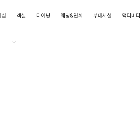
버십
객실
다이닝
웨딩&연회
부대시설
액티비
켄싱턴 리워즈
켄싱턴 바우처
NEW
다이닝 & 이벤트
켄싱턴 디럭스 (클린룸)
켄싱턴 가든 BBQ
비가림
팜 빌리지
토끼 먹이주기 체험
지점소식
프리미어 플러스
로비라운지(카페)
다이아몬드
키즈 브릭 플레이존
쁘띠프랑스&이태리
디럭스
하영홀
아침고요동물원
프리미어
가평 레일바이크
Kensington X 인생네컷
KENNY-SHOP