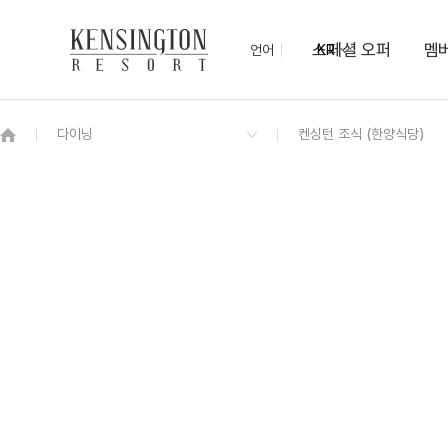
스페셜 오퍼
멤
언어
KR
OVERVIEW
그랜드 켄싱턴 회원권
OVERVIEW
OVERVIEW
OVERVIEW
OVERVIEW
OVERVIEW
패키지
디럭스 플러스
켄싱턴 조식 (한양식당)
무궁화
야외 수영장
관광지 할인혜택
7/10 ~ 8/17
켄싱턴 로열 스위트 (클린룸)
오닉스
아침고요수목원
힐링 해먹존
로열 스위트
보드게임 대여 서비스