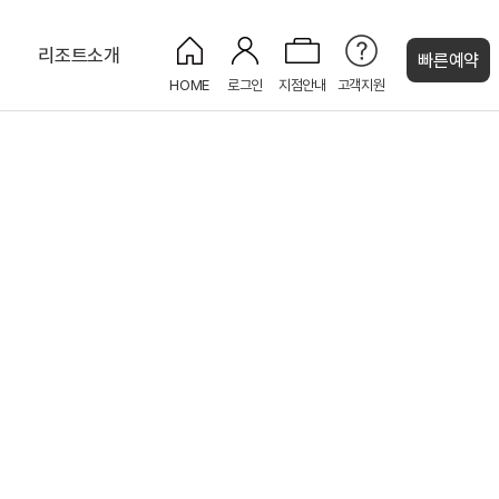
티
리조트소개
빠른예약
HOME
로그인
지점안내
고객지원
켄싱턴 캐시
마을
주니어스위트 플러스
사파이어
키즈 도서관
남이섬(나미나라공화국)
주니어 스위트
페리 크루즈
편의점