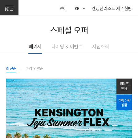
켄싱턴리조트 제주한림
언어
KR
스페셜 오퍼
패키지
다이닝 & 이벤트
지점소식
최신순
마감 임박순
리워즈
전용
한정수량
상품