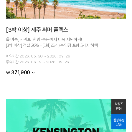
[3박 이상] 제주 써머 플렉스
올 여름, 서귀포·한림·중문에서 더욱 시원하게!
[3박 이상] 객실 20% + [1회] 조식/수영장 포함 5가지 혜택
예약기간
2026. 05. 30 ~ 2026. 09. 26
투숙기간
2026. 06. 19 ~ 2026. 09. 26
371,900 ~
￦
리워즈
전용
한정수량
상품