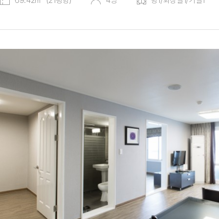
69.42㎡ (21평형)
4명
방1/화장실1/거실1