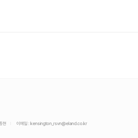
윤종현
이메일 :
kensington_rsvn@eland.co.kr