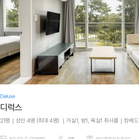
Deluxe
디럭스
21평｜성인 4명 (최대 4명) ｜거실1, 방1, 욕실1 취사룸｜킹베드