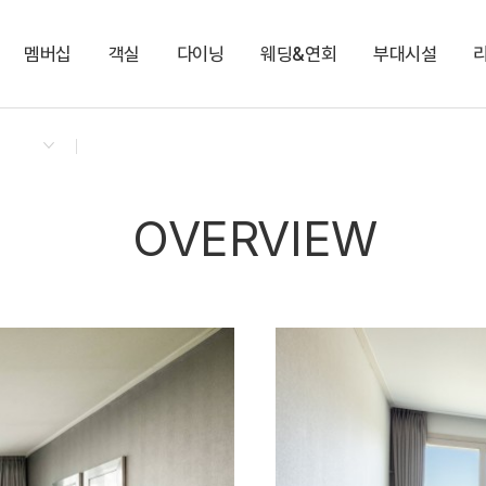
멤버십
객실
다이닝
웨딩&연회
부대시설
켄싱턴 리워즈
켄싱턴 바우처
NEW
다이닝 & 이벤트
켄싱턴 디럭스
로비라운지[카페]
이랜드 뮤지엄
지점소식
로얄스위트 마운틴뷰
로비라운지[비어바]
편의점
OVERVIEW