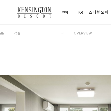
스페셜 오퍼
언어
KR
OVERVIEW
그랜드 켄싱턴 회원권
OVERVIEW
OVERVIEW
OVERVIEW
OVERVIEW
패키지
디럭스
오션뷰 모닝뷔페
아라홀
KENNY SHOP
켄싱턴 로얄스위트 오션뷰