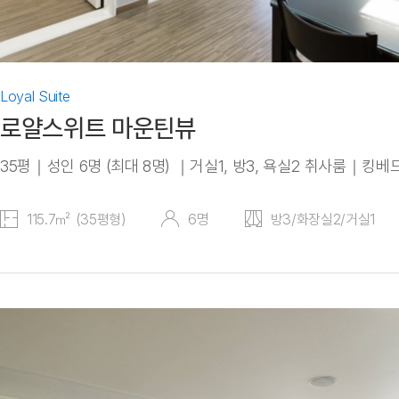
Loyal Suite
로얄스위트 마운틴뷰
35평｜성인 6명 (최대 8명) ｜거실1, 방3, 욕실2 취사룸｜킹베
115.7㎡ (35평형)
6명
방3/화장실2/거실1