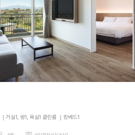
 ｜거실1, 방1, 욕실1 클린룸 ｜킹베드1