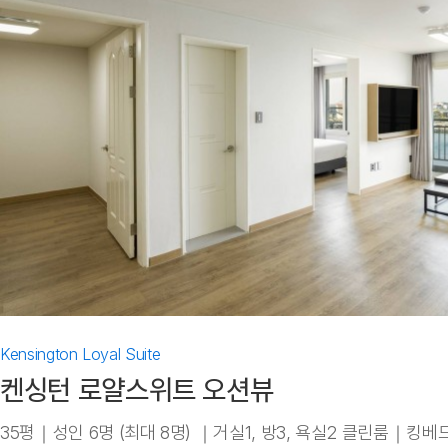
Kensington Loyal Suite
켄싱턴 로얄스위트 오션뷰
35평｜성인 6명 (최대 8명) ｜거실1, 방3, 욕실2 클린룸｜킹