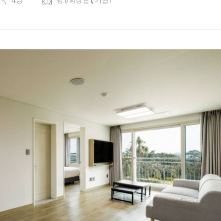
4명
방1/화장실1/거실1