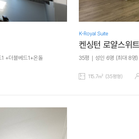
K-Royal Suite
켄싱턴 로얄스위트
드1 +더블베드1+온돌
35평｜성인 6명 (최대 8명
115.7㎡ (35평형)