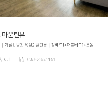
 마운틴뷰
) ｜거실1, 방3, 욕실2 클린룸｜킹베드1+더블베드1+온돌
6명
방3/화장실2/거실1