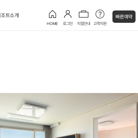
리조트소개
빠른예약
HOME
로그인
지점안내
고객지원
켄싱턴 캐시
켄싱턴 로얄스위트 마운틴뷰