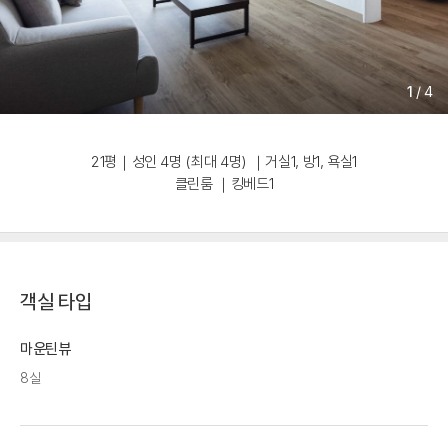
1
/
4
21평｜성인 4명 (최대 4명) ｜거실1, 방1, 욕실1
클린룸 ｜킹베드1
객실 타입
마운틴뷰
8실