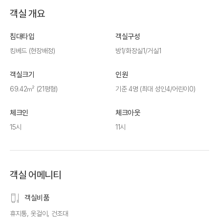
객실 개요
침대타입
객실구성
킹베드 (현장배정)
방1/화장실1/거실1
객실크기
인원
69.42㎡ (21평형)
기준 4명 (최대 성인4/어린이0)
체크인
체크아웃
15시
11시
객실 어메니티
객실비품
휴지통, 옷걸이, 건조대