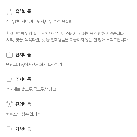
욕실비품
샴푸,컨디셔너,바디워시,비누,수건,욕실화
환경보호를 위한 작은 실천으로 '그린스테이' 캠페인을 실천하고 있습니다.
치약, 칫솔, 목욕타월, 빗 등 일회용품을 제공하지 않는 점 양해 부탁드립니다.
전자비품
냉장고,TV,에어컨,전화기,드라이기
주방비품
수저세트,밥그릇,국그릇,냉장고
편의비품
커피포트,생수 2L 1개
기타비품