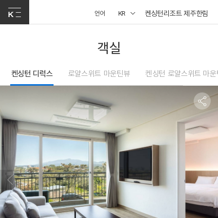
켄싱턴리조트 제주한림
언어
KR
객실
켄싱턴 디럭스
로얄스위트 마운틴뷰
켄싱턴 로얄스위트 마운