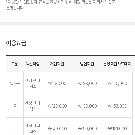
*깨끗한 객실환경과 휴식을 제공하기 위해 해당 객실은 미취사 객실로
운영됩니다.
이용요금
구분
객실타입
개인회원
법인회원
분양회원카드대여
켄싱턴 디
일~목
￦119,000
￦129,000
￦136,000
럭스
켄싱턴 디
금
￦129,000
￦139,000
￦153,000
럭스
켄싱턴 디
토
￦149,000
￦159,000
￦191,000
럭스