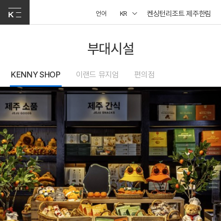
켄싱턴리조트 제주한림
언어
KR
부대시설
KENNY SHOP
이랜드 뮤지엄
편의점