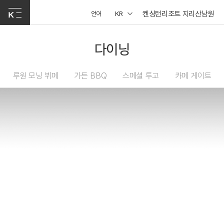
켄싱턴리조트 지리산남원
언어
KR
다이닝
루원 모닝 뷔페
가든 BBQ
스페셜 투고
카페 게이트