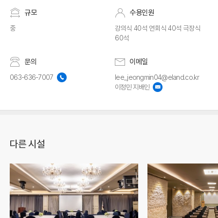
규모
수용인원
중
강의식 40석 연회식 40석 극장식
60석
문의
이메일
063-636-7007
lee_jeongmin04@eland.co.kr
이정민 지배인
다른 시설