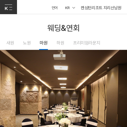
켄싱턴리조트 지리산남원
언어
KR
웨딩&연회
새원
노원
마원
하원
프리미엄라운지