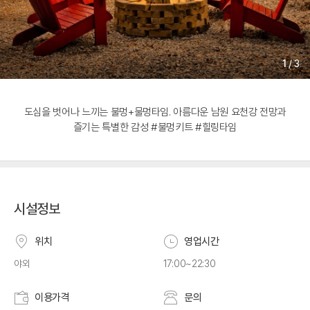
1
/
3
도심을 벗어나 느끼는 불멍+물멍타임. 아름다운 남원 요천강 전망과
즐기는 특별한 감성 #불멍키트 #힐링타임
시설정보
위치
영업시간
야외
17:00~22:30
이용가격
문의