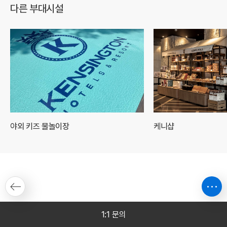
다른 부대시설
야외 키즈 물놀이장
케니샵
1:1 문의