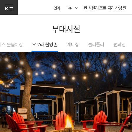
켄싱턴리조트 지리산남원
언어
KR
부대시설
키즈 물놀이장
오로라 불멍존
케니샵
롤리폴리
편의점