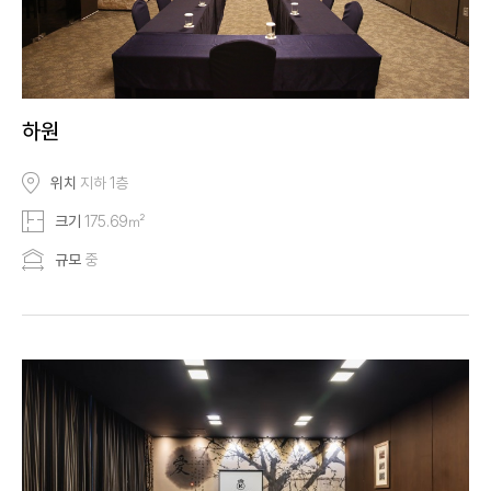
하원
위치
지하 1층
크기
175.69㎡
규모
중