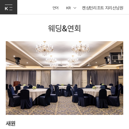
켄싱턴리조트 지리산남원
언어
KR
웨딩&연회
새원