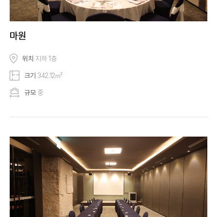
마원
위치
지하 1층
크기
342.12㎡
규모
중