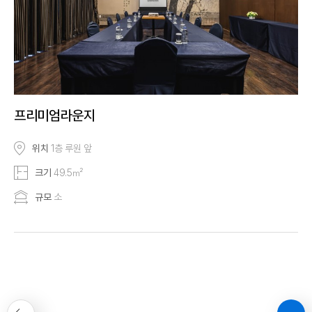
프리미엄라운지
위치
1층 루원 앞
크기
49.5㎡
규모
소