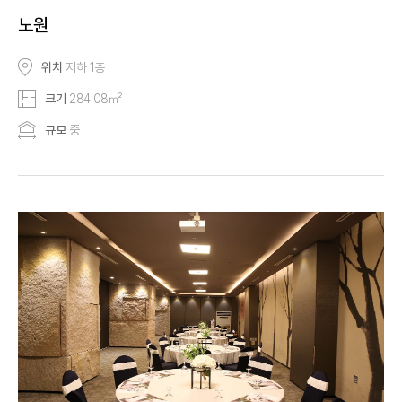
노원
위치
지하 1층
크기
284.08㎡
규모
중