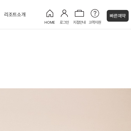
리조트소개
빠른예약
HOME
로그인
지점안내
고객지원
켄싱턴 캐시
명
켄싱턴 주니어 스위트
켄싱턴 가든 BBQ
더 로커스ㅣ최대 150명
코코몽 키즈플레이
NEW
명
소호룸ㅣ최대 12명
코코몽
주니어 스위트
스튜디오