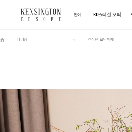
스페셜 오퍼
언어
KR
OVERVIEW
그랜드 켄싱턴 회원권
OVERVIEW
OVERVIEW
OVERVIEW
OVERVIEW
OVERVIEW
패키지
그랜드 스위트
켄싱턴 모닝뷔페
마키컨벤션ㅣ최대 1,000명
케니몰
동물 먹이주기 체험
NEW
더 센트럴ㅣ최대 100명
코인세탁실
켄싱턴 디럭스
디럭스 플러스