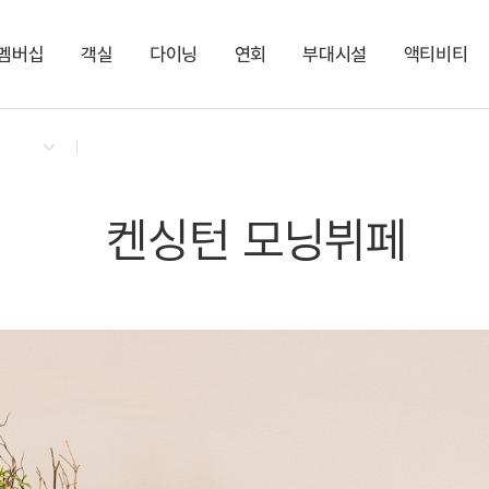
멤버십
객실
다이닝
연회
부대시설
액티비티
켄싱턴 리워즈
켄싱턴 바우처
NEW
다이닝 & 이벤트
켄싱턴 스튜디오 플러스
애슐리퀸즈
더 포럼ㅣ최대 500명
팜빌리지
키즈 클래스
지점소식
켄싱턴 디럭스 플러스
셰프 치킨 박스
더 씨어터ㅣ최대 150
트리하우스
NEW
더 코브ㅣ최대 80명
편의점
더 포인트ㅣ최대 80
켄싱턴 스튜디오
NEW
주니어 스위트 키즈 
켄싱턴 모닝뷔페
스튜디오 플러스
디럭스