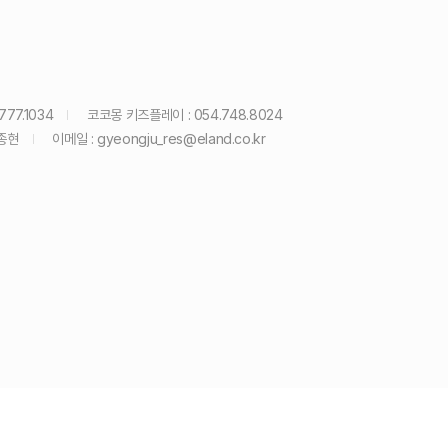
777.1034
코코몽 키즈플레이 : 054.748.8024
종현
이메일 :
gyeongju_res@eland.co.kr