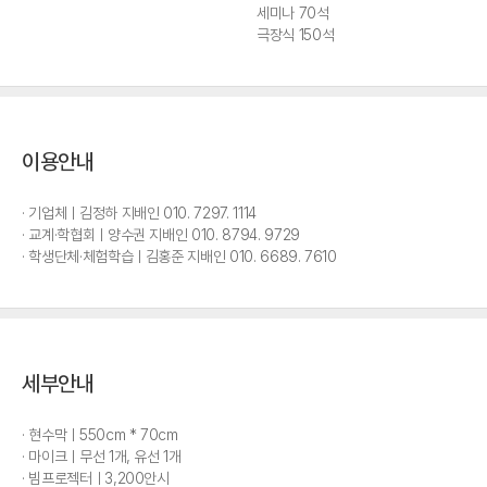
세미나 70석
극장식 150석
이용안내
기업체ㅣ김정하 지배인 010. 7297. 1114
교계·학협회ㅣ양수권 지배인 010. 8794. 9729
학생단체·체험학습ㅣ김홍준 지배인 010. 6689. 7610
세부안내
현수막ㅣ550cm * 70cm
마이크ㅣ무선 1개, 유선 1개
빔프로젝터ㅣ3,200안시