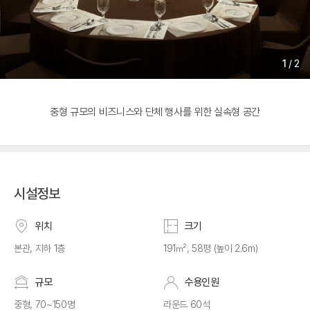
1
/
2
중형 규모의 비즈니스와 단체 행사를 위한 실속형 공간
시설정보
위치
크기
본관, 지하 1층
191㎡, 58평 (높이 2.6m)
규모
수용인원
중형, 70~150명
라운드 60석