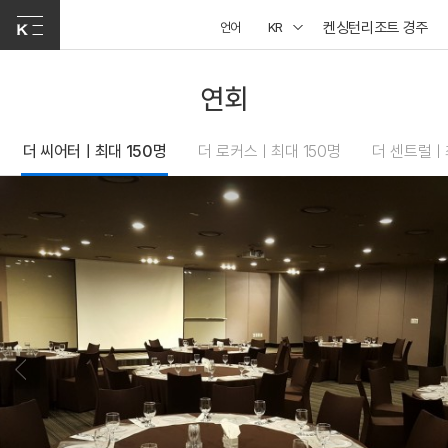
켄싱턴리조트 경주
언어
KR
연회
더 씨어터ㅣ최대 150명
더 로커스ㅣ최대 150명
더 센트럴ㅣ