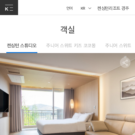
켄싱턴리조트 경주
언어
KR
객실
켄싱턴 스튜디오
주니어 스위트 키즈 코코몽
주니어 스위트