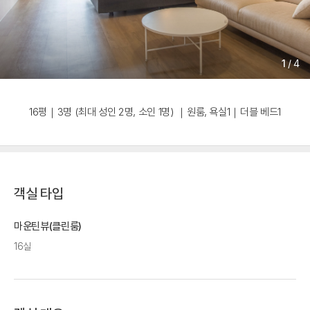
1
/
4
16평｜3명 (최대 성인 2명, 소인 1명) ｜원룸, 욕실1｜더블 베드1
객실 타입
마운틴뷰(클린룸)
16실