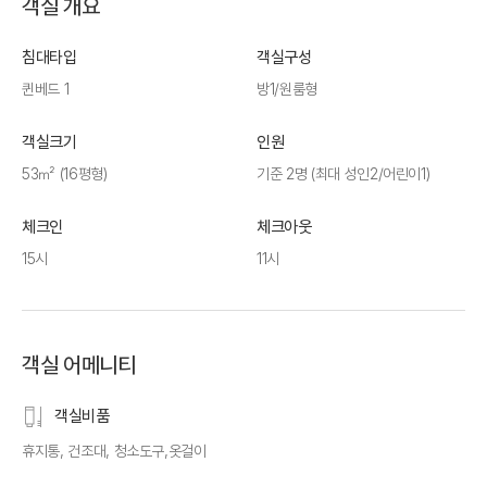
객실 개요
침대타입
객실구성
퀸베드 1
방1/원룸형
객실크기
인원
53㎡ (16평형)
기준 2명 (최대 성인2/어린이1)
체크인
체크아웃
15시
11시
객실 어메니티
객실비품
휴지통, 건조대, 청소도구,옷걸이