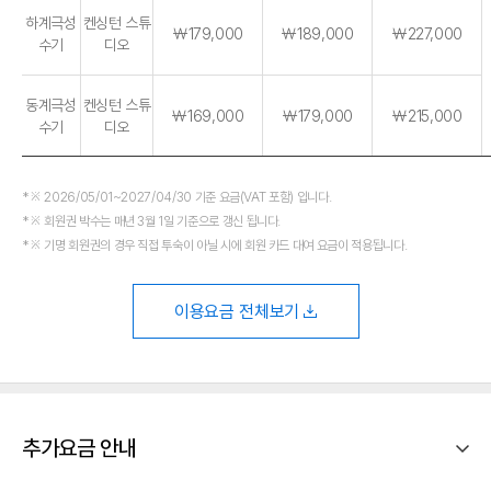
하계극성
켄싱턴 스튜
￦179,000
￦189,000
￦227,000
수기
디오
동계극성
켄싱턴 스튜
￦169,000
￦179,000
￦215,000
수기
디오
※ 2026/05/01~2027/04/30 기준 요금(VAT 포함) 입니다.
※ 회원권 박수는 매년 3월 1일 기준으로 갱신 됩니다.
※ 기명 회원권의 경우 직접 투숙이 아닐 시에 회원 카드 대여 요금이 적용됩니다.
이용요금 전체보기
추가요금 안내