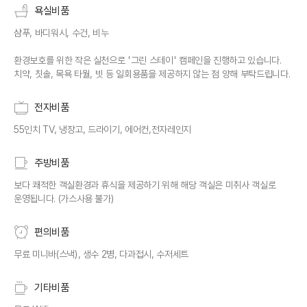
욕실비품
샴푸, 바디워시, 수건, 비누
환경보호를 위한 작은 실천으로 '그린 스테이' 캠페인을 진행하고 있습니다.
치약, 칫솔, 목욕 타월, 빗 등 일회용품을 제공하지 않는 점 양해 부탁드립니다.
전자비품
55인치 TV, 냉장고, 드라이기, 에어컨,전자레인지
주방비품
보다 쾌적한 객실환경과 휴식을 제공하기 위해 해당 객실은 미취사 객실로
운영됩니다. (가스사용 불가)
편의비품
무료 미니바(스낵), 생수 2병, 다과접시, 수저세트
기타비품