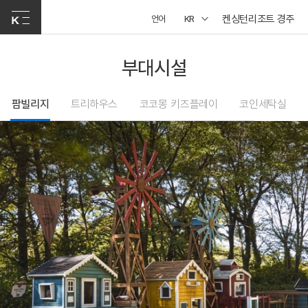
켄싱턴리조트 경주
언어
KR
부대시설
팜빌리지
트리하우스
코코몽 키즈플레이
코인세탁실