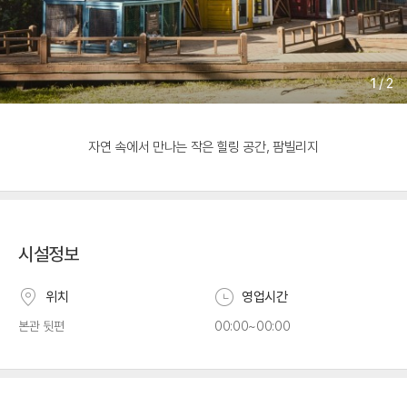
1
/
2
자연 속에서 만나는 작은 힐링 공간, 팜빌리지
시설정보
위치
영업시간
본관 뒷편
00:00~00:00