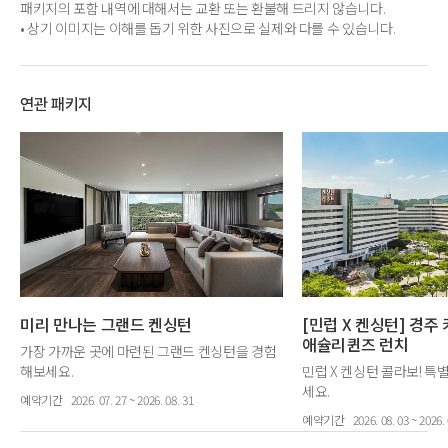
패키지의 포함 내역에 대해서는 교환 또는 환불해 드리지 않습니다.
• 상기 이미지는 이해를 돕기 위한 사진으로 실제와 다를 수 있습니다.
연관 패키지
미리 만나는 그랜드 켄싱턴
[민럽 X 켄싱턴] 경주
애슐리퀸즈 런치
가장 가까운 곳에 마련된 그랜드 켄싱턴을 경험
해보세요.
민럽 X 켄싱턴 콜라보! 특
세요.
예약기간
2026. 07. 27 ~ 2026. 08. 31
객실 1박 + 뽀로로 아쿠아 
예약기간
2026. 08. 03 ~ 2026. 
런치 3인 + 키즈 플레이존