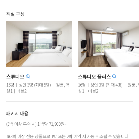
객실 구성
스튜디오
스튜디오 플러스
16평｜성인 3명 (최대 5명) ｜원룸, 욕
16평｜성인 3명 (최대 4명) ｜원룸, 
실1｜더블2
실1｜더블2
※도배, 장판, 주방, TV, 매트리스 
패키지 내용
(3박 이상 투숙 시) 1 박당 71,900원~
※3박 이상 전용 상품으로 1박 또는 2박 예약 시 자동 취소될 수 있습니다.