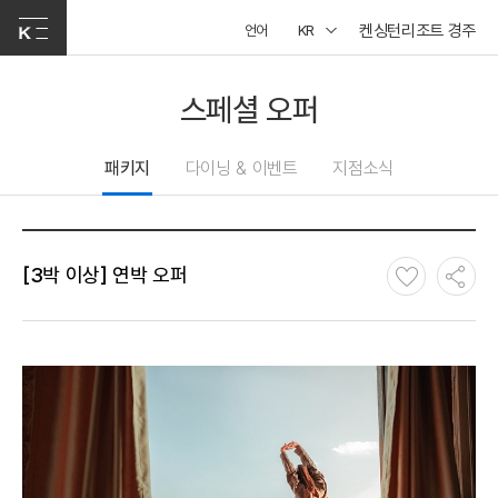
켄싱턴리조트 경주
언어
KR
스페셜 오퍼
패키지
다이닝 & 이벤트
지점소식
[3박 이상] 연박 오퍼