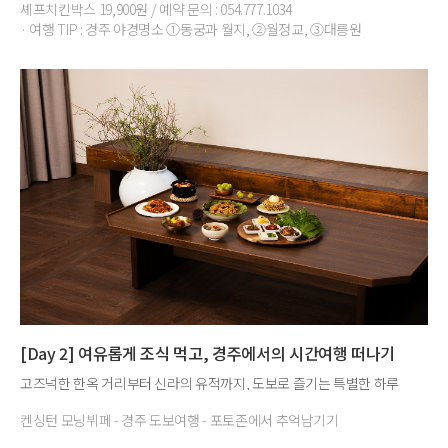
셰프치킨박스 19,900원 / 예약 문의 : 054.777.1034
· 여행 TIP : 경주 야경명소 ①동궁과 월지, ②월정교, ③대릉원
[Day 2] 여유롭게 조식 먹고, 경주에서의 시간여행 떠나기
고즈넉한 한옥 거리부터 신라의 유적까지, 도보로 즐기는 특별한 하루
켄싱턴 모닝뷔페 - 경주 도보여행 - 포토존에서 추억남기기