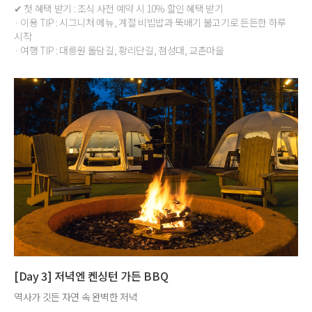
✔ 첫 혜택 받기 : 조식 사전 예약 시 10% 할인 혜택 받기
· 이용 TIP : 시그니처 메뉴, 계절 비빕밥과 뚝배기 불고기로 든든한 하루
시작
· 여행 TIP : 대릉원 돌담길, 황리단길, 첨성대, 교촌마을
[Day 3] 저녁엔 켄싱턴 가든 BBQ
역사가 깃든 자연 속 완벽한 저녁