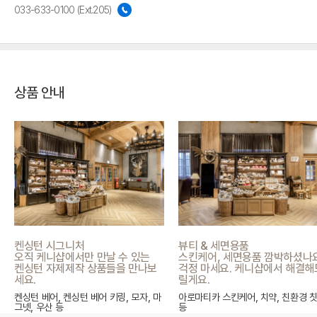
033-633-0100 (Ext.205)
상품 안내
켄싱턴 시그니처
뷰티 & 세면용품
오직 케니샵에서만 만날 수 있는
스킨케어, 세면용품 깜박하셨나
켄싱턴 자제제작 상품들을 만나보
걱정 마세요. 케니샵에서 해결해
세요.
릴게요.
켄싱턴 베어, 켄싱턴 베어 키링, 모자, 마
아로마티카 스킨케어, 치약, 친환경 
그넷, 우산 등
등