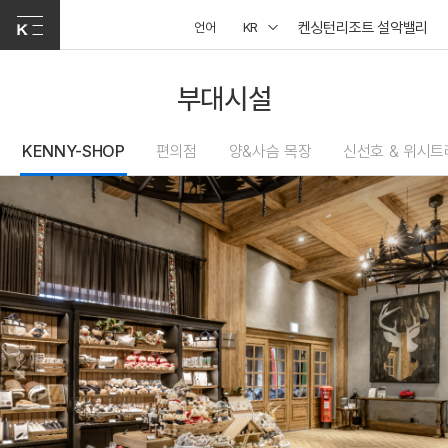
켄싱턴리조트 설악밸리
언어
KR
부대시설
KENNY-SHOP
편의점
양&사슴 목장
신선호 & 위시트