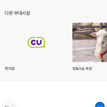
다른 부대시설
편의점
양&사슴 목장