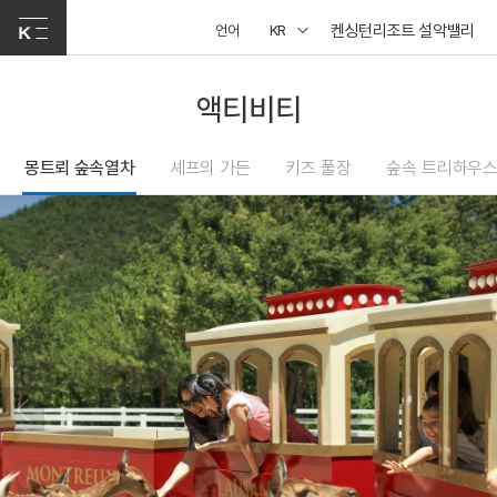
켄싱턴리조트 설악밸리
언어
KR
액티비티
몽트뢰 숲속열차
셰프의 가든
키즈 풀장
숲속 트리하우