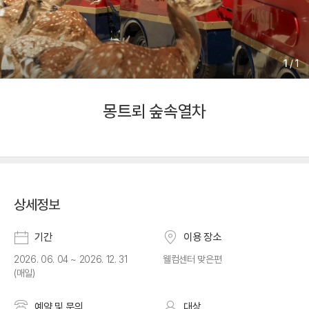
1
/
1
몽트뢰 숲속열차
상세정보
기간
이용 장소
2026. 06. 04 ~ 2026. 12. 31
웰컴센터 맞은편
(매일)
예약 및 문의
대상