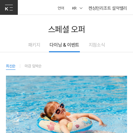
켄싱턴리조트 설악밸리
언어
KR
스페셜 오퍼
패키지
다이닝 & 이벤트
지점소식
최신순
마감 임박순