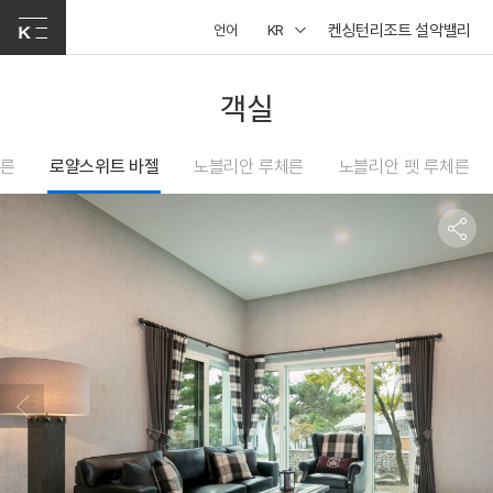
켄싱턴리조트 설악밸리
언어
KR
객실
베른
로얄스위트 바젤
노블리안 루체른
노블리안 펫 루체른