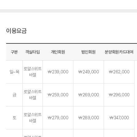
이용요금
구분
객실타입
개인회원
법인회원
분양회원카드대여
로얄스위트
일~목
￦239,000
￦249,000
￦262,000
바젤
로얄스위트
금
￦259,000
￦269,000
￦296,000
바젤
로얄스위트
토
￦279,000
￦289,000
￦347,000
바젤