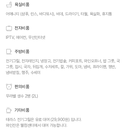
욕실비품
어메니티 (샴푸, 린스, 바디워시), 비데, 드라이기, 타월, 욕실화, 휴지통
전자비품
IPTV, 에어컨, 무선인터넷
주방비품
전기그릴, 전자레인지, 냉장고, 전기밥솥, 커피포트, 와인오프너, 밥 그릇, 국
그릇, 접시, 국자, 뒤집개, 수저세트, 칼, 가위, 도마, 냄비, 프라이팬, 쟁반,
냄비받침, 행주, 수세미
편의비품
무라벨 생수 2병 (2L)
기타비품
테라스 전기그릴은 유료 대여 (29,900원) 입니다.
와인잔은 웰컴센터에서 대여 가능합니다.