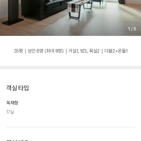
1
/
8
35평｜성인 6명 (최대 8명)｜거실1, 방3, 욕실2｜더블2+온돌1
객실 타입
독채형
17실