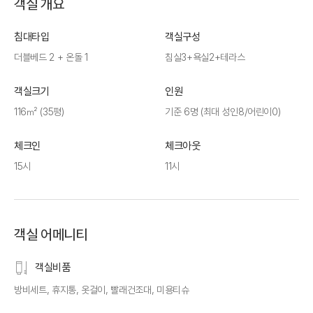
객실 개요
침대타입
객실구성
더블베드 2 + 온돌 1
침실3+욕실2+테라스
객실크기
인원
116㎡ (35평)
기준 6명 (최대 성인8/어린이0)
체크인
체크아웃
15시
11시
객실 어메니티
객실비품
방비세트, 휴지통, 옷걸이, 빨래건조대, 미용티슈