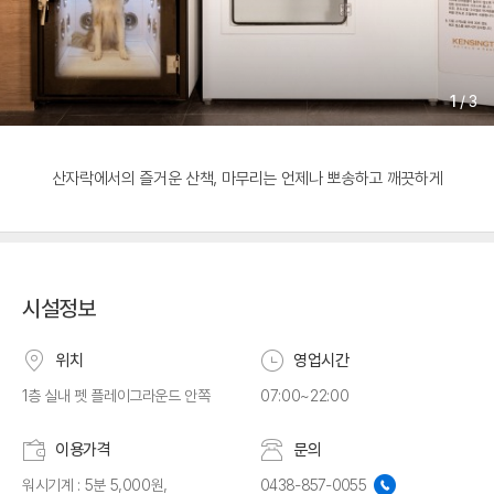
1
/
3
산자락에서의 즐거운 산책, 마무리는 언제나 뽀송하고 깨끗하게
시설정보
위치
영업시간
1층 실내 펫 플레이그라운드 안쪽
07:00~22:00
이용가격
문의
워시기계 : 5분 5,000원,
0438-857-0055