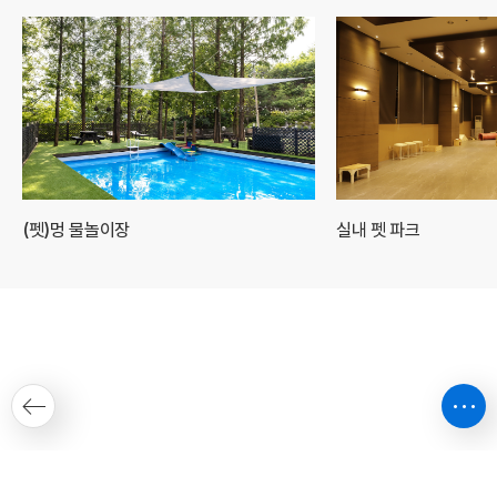
(펫)멍 물놀이장
실내 펫 파크