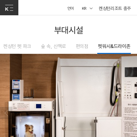
켄싱턴리조트 충주
언어
KR
부대시설
켄싱턴 펫 파크
숲 속, 산책로
편의점
펫워시&드라이존