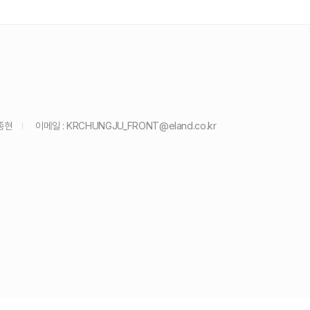
종현
이메일 :
KRCHUNGJU_FRONT@eland.co.kr