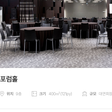
포럼홀
위치
9층
크기
400㎡(121py)
규모
대연회