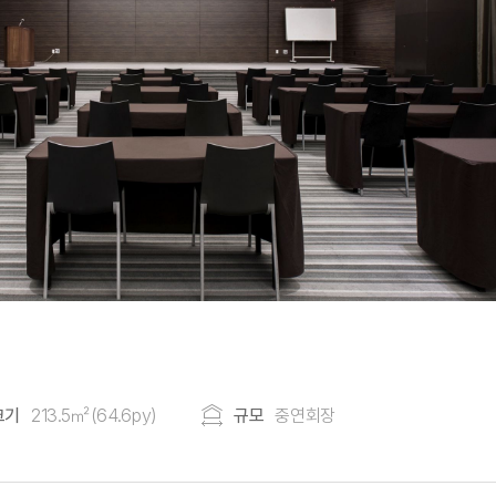
크기
213.5㎡(64.6py)
규모
중연회장