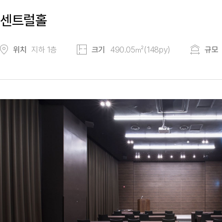
센트럴홀
위치
지하 1층
크기
490.05㎡(148py)
규모