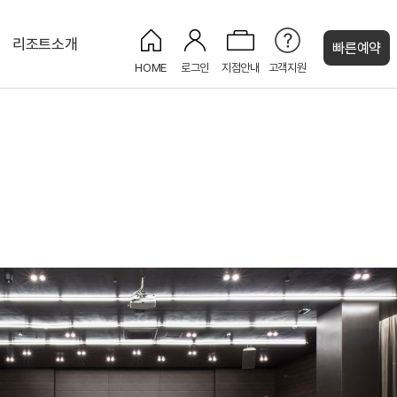
리조트소개
빠른예약
HOME
로그인
지점안내
고객지원
켄싱턴 캐시
켄싱턴 프리미어 펫
그랜드홀
켄싱턴 펫 파크
PET
NEW
PET
NEW
켄싱턴 프리미어
NEW
NEW
프리미어