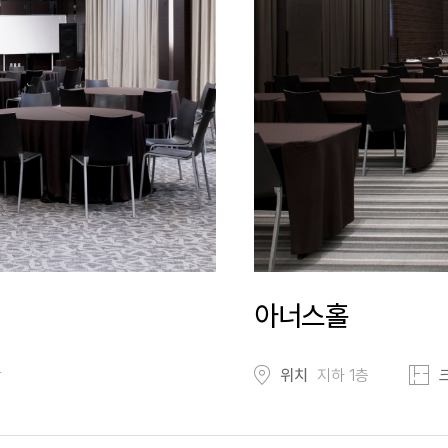
아너스홀
장
위치
지하 1층