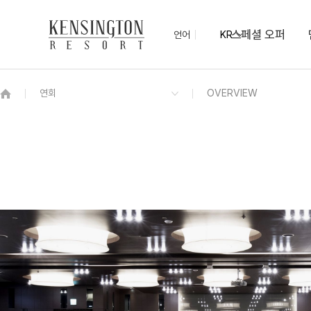
스페셜 오퍼
언어
KR
OVERVIEW
그랜드 켄싱턴 회원권
OVERVIEW
OVERVIEW
OVERVIEW
OVERVIEW
OVERVIEW
패키지
프라이빗 로얄스위트 펫
포레스트 감성 BBQ존
포럼홀
(펫)멍 물놀이장
켄싱턴 불멍
PET
프리모
숲 속, 산책로
켄싱턴 디럭스 펫
PET
NEW
켄싱턴 디럭스
NEW
디럭스