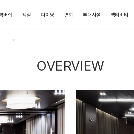
멤버십
객실
다이닝
연회
부대시설
액티비티
켄싱턴 리워즈
켄싱턴 바우처
NEW
다이닝 & 이벤트
프라이빗 프리미어 펫
더 클라우드
아너스홀
실내 펫 파크
펫 프랜들리 케어 서비스
지점소식
켄싱턴 로얄스위트 펫
카페 더 모닝
센트럴홀
KENNY SHOP
PET
라이브러리 1
편의점
펫워시&드라이존
켄싱턴 스튜디오 펫
켄싱턴 로얄스위트
PET
NEW
OVERVIEW
켄싱턴 스튜디오
로얄스위트
NEW
스튜디오