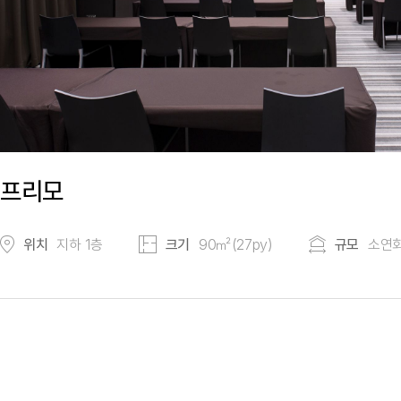
프리모
위치
지하 1층
크기
90㎡(27py)
규모
소연