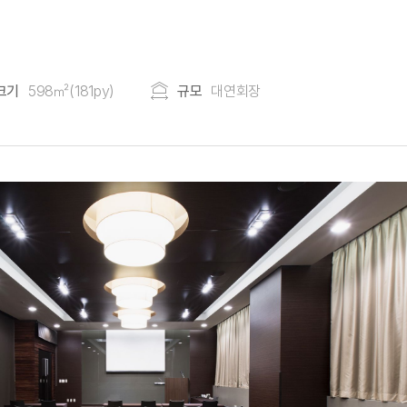
크기
598㎡(181py)
규모
대연회장