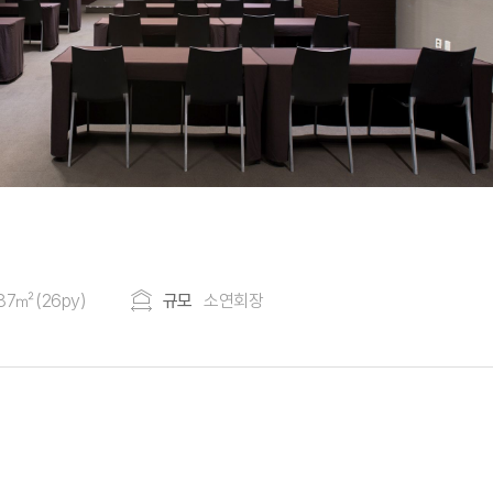
87㎡(26py)
규모
소연회장