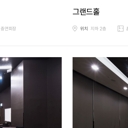
그랜드홀
중연회장
위치
지하 2층