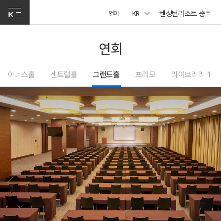
켄싱턴리조트 충주
언어
KR
연회
아너스홀
센트럴홀
그랜드홀
프리모
라이브러리 1