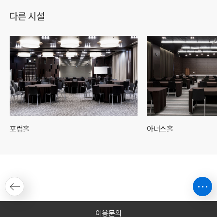
다른 시설
포럼홀
아너스홀
이용문의