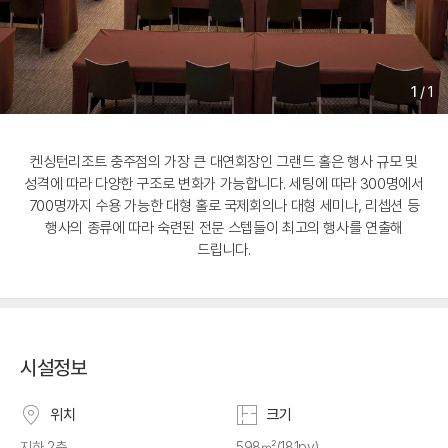
1
/
1
켄싱턴리조트 충주점의 가장 큰 대연회장인 그랜드 홀은 행사 규모 및
성격에 따라 다양한 구조로 변화가 가능합니다. 세팅에 따라 300명에서
700명까지 수용 가능한 대형 홀로 국제회의나 대형 세미나, 리셉션 등
행사의 종류에 따라 숙련된 전문 스텝들이 최고의 행사를 연출해
드립니다.
시설정보
위치
크기
지하 2층
598㎡(181py)