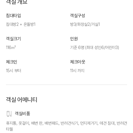
객실 개요
침대타입
객실구성
침대방2 + 온돌방1
방3/화장실2/거실1
객실크기
인원
116㎡
기준 6명 (최대 성인6/어린이3)
체크인
체크아웃
15시 부터
11시 까지
객실 어메니티
객실비품
휴지통, 옷걸이, 배변 판, 배변패드, 반려견식기, 먼지제거기, 애견 침대, 반려견
타월