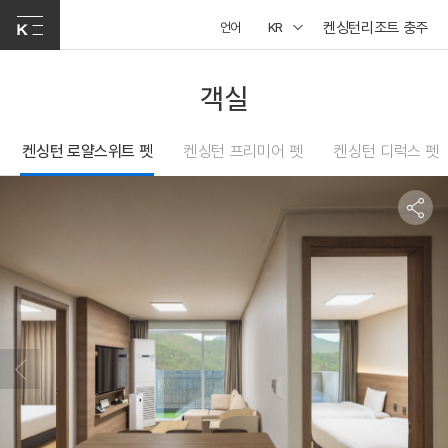
켄싱턴리조트 충주
언어
KR
객실
켄싱턴 로얄스위트 펫
켄싱턴 프리미어 펫
켄싱턴 디럭스 펫