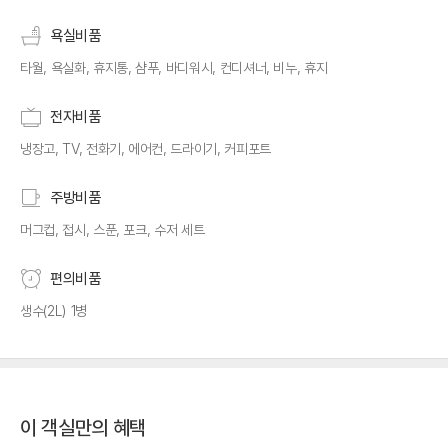
욕실비품
타월, 욕실화, 휴지통, 샴푸, 바디워시, 컨디셔너, 비누, 휴지
전자비품
냉장고, TV, 전화기, 에어컨, 드라이기, 커피포트
주방비품
머그컵, 접시, 스푼, 포크, 수저 세트
편의비품
생수(2L) 1병
이 객실만의 혜택