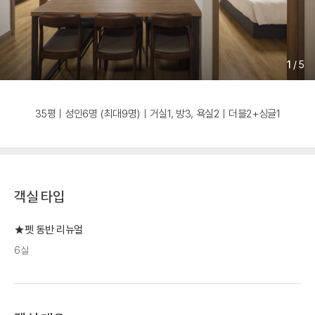
1
/
5
35평ㅣ성인6명 (최대9명)ㅣ거실1, 방3, 욕실2ㅣ더블2+싱글1
객실 타입
★펫 동반 리뉴얼
6실