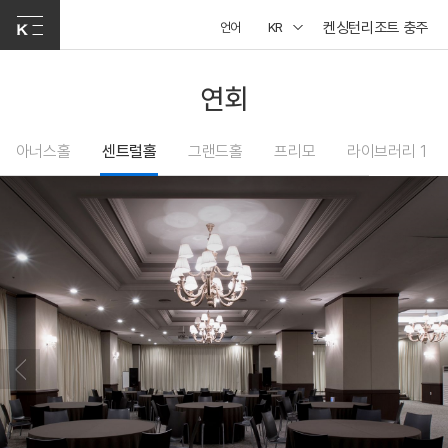
켄싱턴리조트 충주
언어
KR
연회
아너스홀
센트럴홀
그랜드홀
프리모
라이브러리 1