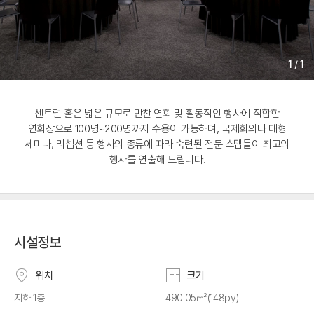
1
/
1
센트럴 홀은 넓은 규모로 만찬 연회 및 활동적인 행사에 적합한
연회장으로 100명~200명까지 수용이 가능하며, 국제회의나 대형
세미나, 리셉션 등 행사의 종류에 따라 숙련된 전문 스텝들이 최고의
행사를 연출해 드립니다.
시설정보
위치
크기
지하 1층
490.05㎡(148py)