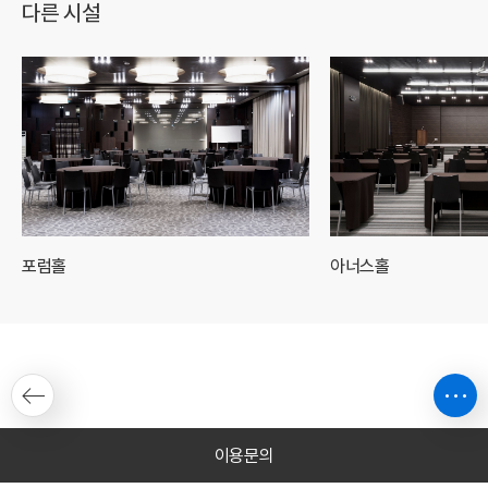
다른 시설
포럼홀
아너스홀
이용문의