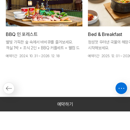
BBQ 인 포레스트
Bed & Breakfast
별빛 가득한 숲 속에서 바비큐를 즐겨보세요.
정성껏 우려낸 국물의 해장
객실 1박 + 조식 2인 + BBQ 커플세트 + 웰컴 드
시작해보세요.
링크 2잔 + (주중)켄싱턴 애플사이더 2병 + 공홈
객실 1박 + 조식 2인 + 웰
예약기간
2024. 10. 31 ~ 2026. 12. 18
예약기간
2025. 12. 01 ~ 2026
헤택
택
예약하기