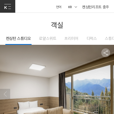
켄싱턴리조트 충주
언어
KR
객실
켄싱턴 스튜디오
로얄스위트
프리미어
디럭스
스튜