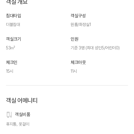
객실 개요
침대타입
객실구성
더블침대
원룸/화장실1
객실크기
인원
53㎡
기준 3명 (최대 성인5/어린이0)
체크인
체크아웃
15시
11시
객실 어메니티
객실비품
휴지통, 옷걸이