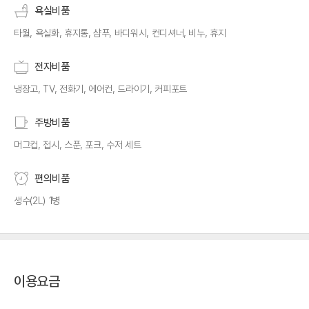
욕실비품
타월, 욕실화, 휴지통, 샴푸, 바디워시, 컨디셔너, 비누, 휴지
전자비품
냉장고, TV, 전화기, 에어컨, 드라이기, 커피포트
주방비품
머그컵, 접시, 스푼, 포크, 수저 세트
편의비품
생수(2L) 1병
이용요금