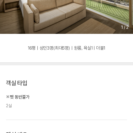
1
/
2
16평ㅣ성인3명(최대5명)ㅣ원룸, 욕실1ㅣ더블1
객실 타입
※펫 동반불가
2실