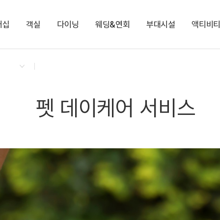
버십
객실
다이닝
웨딩&연회
부대시설
액티비
켄싱턴 리워즈
켄싱턴 바우처
NEW
다이닝 & 이벤트
로얄스위트 베른
모닝 도시락 (룸서비스)
편의점
셰프의 가든
지점소식
로얄스위트 키즈 베른
런치 단품
양&사슴 목장
키즈 풀장
몽트뢰 다이닝
힐링 해먹숲
딸기 따기 체험
몽트뢰 카페
포레스트 밸리
척산온천휴양촌 사우
노블리안 루체른
노블리안 펫 루체른
펫 데이케어 서비스
펫 데이케어 서비스
눈 오는 날 서비스
전기차 충전소
비 오는 날 서비스