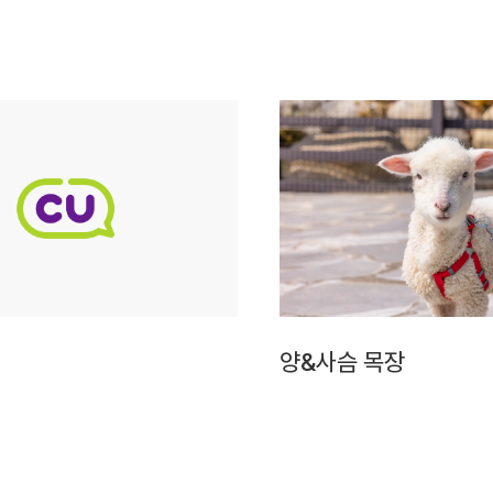
양&사슴 목장