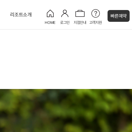
티
리조트소개
빠른예약
HOME
로그인
지점안내
고객지원
켄싱턴 캐시
로얄스위트 펫 베른
몽트뢰 디너뷔페
신선호 & 위시트리
숲속 트리하우스
NEW
PET
나
인룸다이닝 (룸서비스)
화암사 트레킹 코스
느린 우체통
NEW