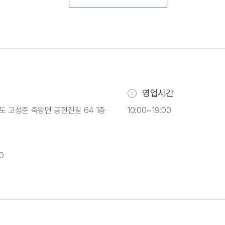
영업시간
도 고성준 죽왕면 공현진길 64 1층
10:00~19:00
0