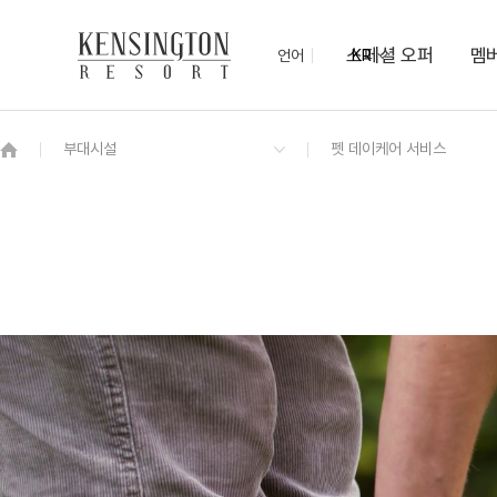
스페셜 오퍼
멤
언어
KR
OVERVIEW
그랜드 켄싱턴 회원권
OVERVIEW
OVERVIEW
OVERVIEW
OVERVIEW
OVERVIEW
패키지
프리미어 로잔
모닝뷔페
미팅룸
KENNY-SHOP
몽트뢰 숲속열차
몽트뢰 가든 BBQ
치유의 숲
우드공예체험
로얄스위트 바젤
프라이빗 펫 파크
보드게임 대여