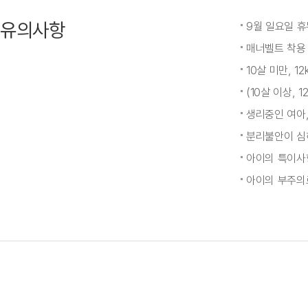
유의사항
9월 일요일 휴
매너벨트 착용 
10살 미만, 1
(10살 이상,
생리중인 여아,
분리불안이 심
아이의 특이사
아이의 부주의로