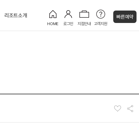
리조트소개
빠른예약
HOME
로그인
지점안내
고객지원
켄싱턴 캐시
켄싱턴 프리미어 펫
그랜드홀
켄싱턴 펫 파크
PET
NEW
PET
NEW
켄싱턴 프리미어
NEW
NEW
프리미어