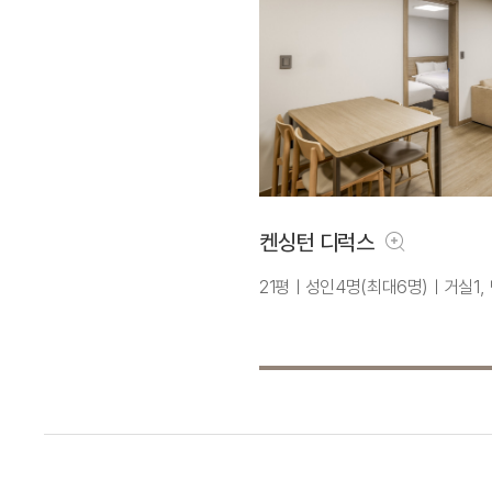
켄싱턴 디럭스
21평ㅣ성인4명(최대6명)ㅣ거실1, 방