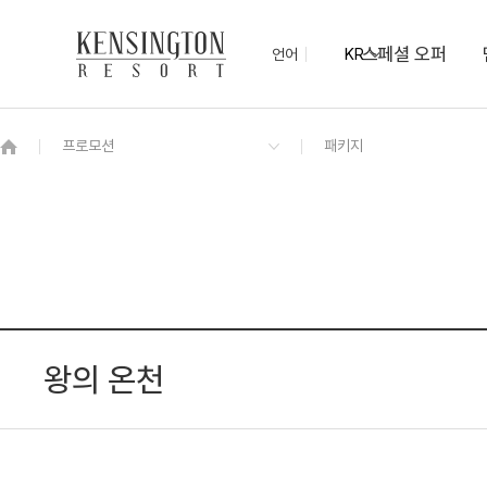
스페셜 오퍼
언어
KR
OVERVIEW
그랜드 켄싱턴 회원권
OVERVIEW
OVERVIEW
OVERVIEW
OVERVIEW
OVERVIEW
패키지
프라이빗 로얄스위트 펫
포레스트 감성 BBQ존
포럼홀
(펫)멍 물놀이장
켄싱턴 불멍
PET
프리모
숲 속, 산책로
켄싱턴 디럭스 펫
PET
NEW
켄싱턴 디럭스
NEW
디럭스
왕의 온천