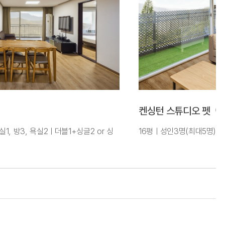
켄싱턴 스튜디오 펫
1, 방3, 욕실2ㅣ더블1+싱글2 or 싱
16평ㅣ성인3명(최대5명)ㅣ