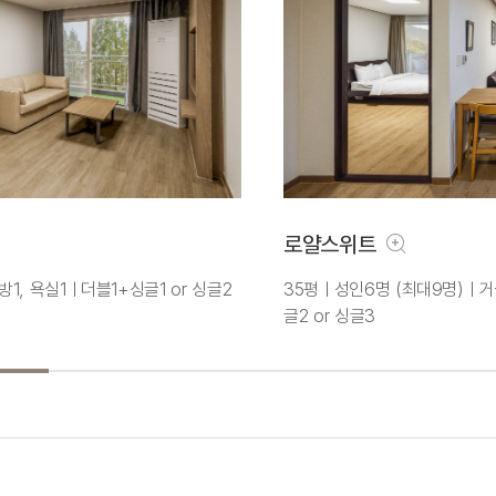
로얄스위트
1, 욕실1ㅣ더블1+싱글1 or 싱글2
35평ㅣ성인6명 (최대9명)ㅣ거실
글2 or 싱글3