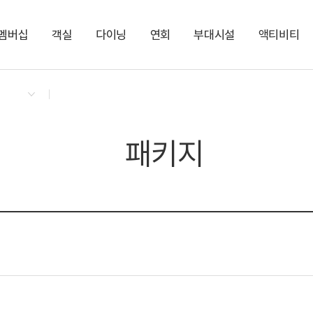
멤버십
객실
다이닝
연회
부대시설
액티비티
켄싱턴 리워즈
켄싱턴 바우처
NEW
다이닝 & 이벤트
프라이빗 프리미어 펫
더 클라우드
아너스홀
실내 펫 파크
펫 프랜들리 케어 서비스
지점소식
켄싱턴 로얄스위트 펫
카페 더 모닝
센트럴홀
KENNY SHOP
PET
라이브러리 1
편의점
펫워시&드라이존
켄싱턴 스튜디오 펫
켄싱턴 로얄스위트
PET
NEW
패키지
켄싱턴 스튜디오
로얄스위트
NEW
스튜디오