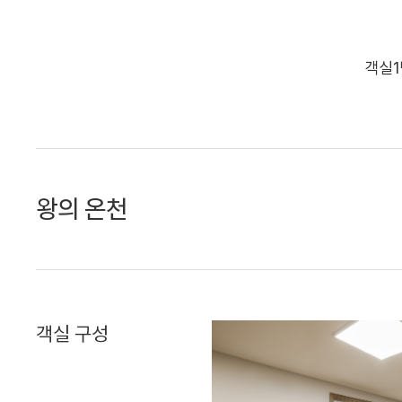
객실1
왕의 온천
객실 구성