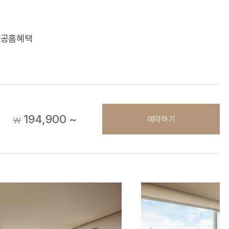
+ 공홈혜택
194,900 ~
예약하기
￦