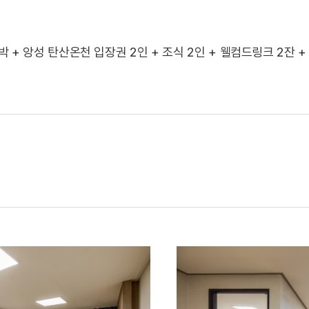
박 + 앙성 탄산온천 입장권 2인 + 조식 2인 + 웰컴드링크 2잔 