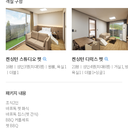
객실 구성
켄싱턴 스튜디오 펫
켄싱턴 디럭스 펫
16평ㅣ성인3명(최대5명)ㅣ원룸, 욕실1
21평ㅣ성인4명(최대6명)ㅣ거실1, 방
ㅣ더블1
욕실1ㅣ더블1+싱글1
패키지 내용
조식2인
바프독 펫 화식
바프독 칩스(펫 간식)
BBQ 커플세트
펫 BBQ