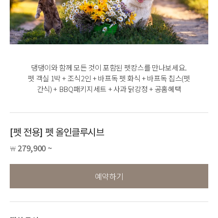
댕댕이와 함께 모든 것이 포함된 펫캉스를 만나보세요.
펫 객실 1박 + 조식2인 + 바프독 펫 화식 + 바프독 칩스(펫
간식) + BBQ패키지세트 + 사과 닭강정 + 공홈혜택
[펫 전용] 펫 올인클루시브
279,900 ~
￦
예약하기