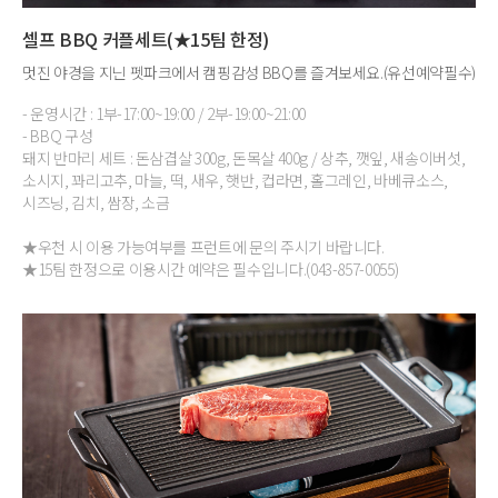
셀프 BBQ 커플세트(★15팀 한정)
멋진 야경을 지닌 펫파크에서 캠핑감성 BBQ를 즐겨보세요.(유선예약필수)
- 운영시간 : 1부-17:00~19:00 / 2부-19:00~21:00
- BBQ 구성
돼지 반마리 세트 : 돈삼겹살 300g, 돈목살 400g / 상추, 깻잎, 새송이버섯,
소시지, 꽈리고추, 마늘, 떡, 새우, 햇반, 컵라면, 홀그레인, 바베큐소스,
시즈닝, 김치, 쌈장, 소금
★우천 시 이용 가능여부를 프런트에 문의 주시기 바랍니다.
★15팀 한정으로 이용시간 예약은 필수입니다.(043-857-0055)