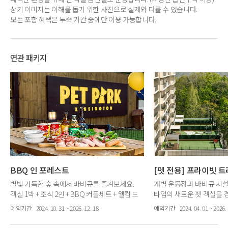
상기 이미지는 이해를 돕기 위한 사진으로 실제와 다를 수 있습니다.
모든 포함 혜택은 투숙 기간 중에만 이용 가능합니다.
연관 패키지
BBQ 인 포레스트
[펫 전용] 프라이빗 
별빛 가득한 숲 속에서 바비큐를 즐겨보세요.
개별 운동장과 바비큐 시
객실 1박 + 조식 2인 + BBQ 커플세트 + 웰컴 드
타입의 새로운 펫 객실을 
링크 2잔 + (주중)켄싱턴 애플사이더 2병 + 공홈
프라이빗 펫 객실 1박 + 조
예약기간
2024. 10. 31 ~ 2026. 12. 18
예약기간
2024. 04. 01 ~ 2026. 
헤택
식 1개 + 하이포닉 펫 어메니
패스포트 무료제공 + 전용 