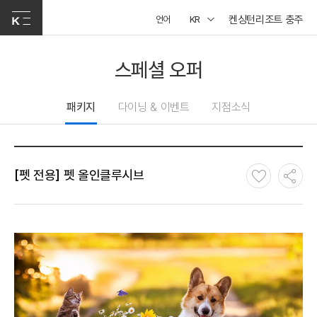
켄싱턴리조트 충주
언어
KR
스페셜 오퍼
패키지
다이닝 & 이벤트
지점소식
[펫 전용] 펫 올인클루시브